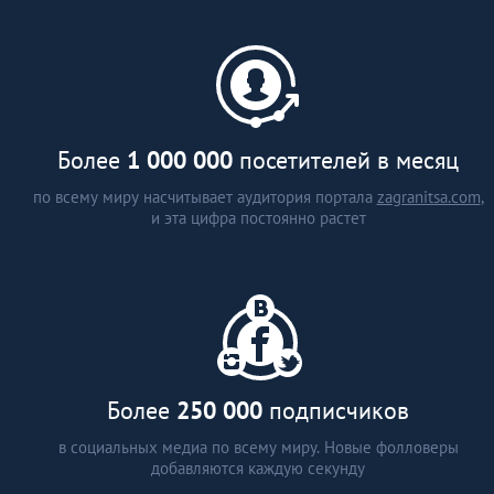
каталог застройщиков и
агентств недвижимости (более
15 стран)
аналитические статьи
интервью с экспертами
Более
1 000 000
посетителей в месяц
по всему миру насчитывает аудитория портала
zagranitsa.com
,
и эта цифра постоянно растет
Более
250 000
подписчиков
в социальных медиа по всему миру. Новые фолловеры
добавляются каждую секунду