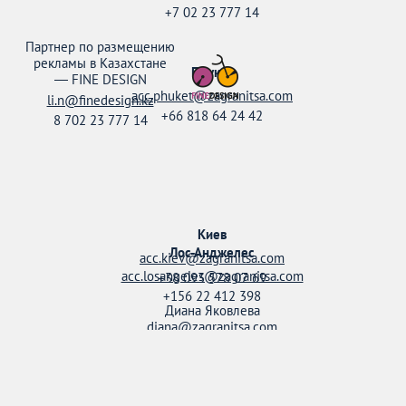
+7 02 23 777 14
Партнер по размещению
рекламы в Казахстане
Пхукет
—
FINE DESIGN
acc.phuket@zagranitsa.com
li.n@finedesign.kz
+66 818 64 24 42
8 702 23 777 14
Киев
Лос-Анджелес
acc.kiev@zagranitsa.com
acc.losangeles@zagranitsa.com
+38 093 578 07 69
+156 22 412 398
Диана Яковлева
diana@zagranitsa.com
+38 095 158 52 20