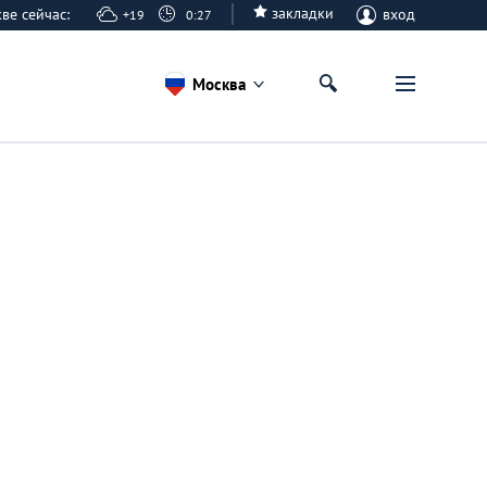
закладки
кве сейчас:
вход
+19
0:27
Москва