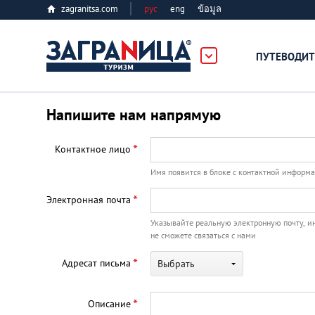
zagranitsa.com
рус
eng
ข้อมูล
ПУТЕВОДИТ
Loading...
Напишите нам напрямую
*
Контактное лицо
Имя появится в блоке с контактной информ
*
Электронная почта
Алматы
Указывайте реальную электронную почту, и
не сможете связаться с нами
Астана
*
Адресат письма
Выбрать
Афины
*
Описание