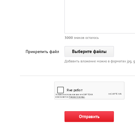
Киев
Лондон
Лос-Анджелес
3000
знаков осталось
Прикрепить файл
Москва
Добавить вложение можно в форматах jpg, gif, t
Париж
Паттайя
Пхукет
Санкт-Петербург