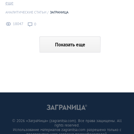
еще
АНАЛИТИЧЕСКИЕ СТАТЬИ
ЗАГРАNИЦА
18047
0
Показать еще
© 2026 «ЗаграNица» (zagranitsa.com). Все права защищены. All
rights reserved.
Использование материалов zagranitsa.com разрешено только с