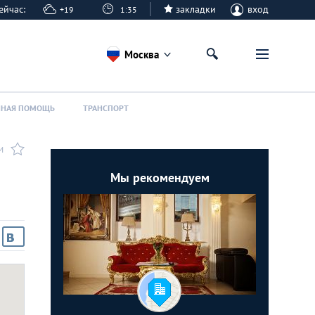
 сейчас:
закладки
вход
+19
1:35
Москва
ННАЯ ПОМОЩЬ
ТРАНСПОРТ
И
Мы рекомендуем