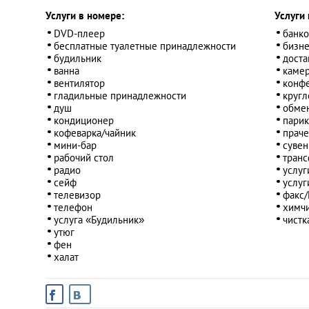
Услуги в номере:
Услуги 
DVD-плеер
банко
бесплатные туалетные принадлежности
бизне
будильник
доста
ванна
камер
вентилятор
конфе
гладильные принадлежности
кругл
душ
обме
кондиционер
парик
кофеварка/чайник
праче
мини-бар
сувен
рабочий стол
транс
радио
услуг
сейф
услуг
телевизор
факс/
телефон
химчи
услуга «Будильник»
чистк
утюг
фен
халат