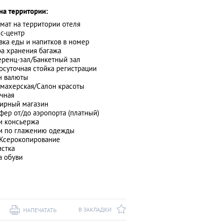
на территории:
мат на территории отеля
с-центр
вка еды и напитков в номер
а хранения багажа
ренц-зал/Банкетный зал
осуточная стойка регистрации
н валюты
махерская/Салон красоты
чная
ирный магазин
фер от/до аэропорта (платный)
и консьержа
и по глажению одежды
Ксерокопирование
стка
а обуви
В ЗАКЛАДКИ
НАПЕЧАТАТЬ