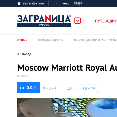
zagranitsa.com
рус
eng
ข้อมูล
ПУТЕВОДИТ
ОТДЫХ
НЕДВИЖИМОСТЬ
ЭМИГРАЦИЯ, ЮР. И ФИН. УСЛУ
НАЗАД
Loading...
Moscow Marriott Royal A
ОТЕЛИ 5*
0.0
0 оценок
0
Оценить!
Алматы