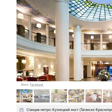
Астана
Афины
Киев
Лондон
Лос-Анджелес
Москва
Париж
Фото:
Facebook
Паттайя
Станция метро: Кузнецкий мост (Таганско-Краснопр
Пхукет