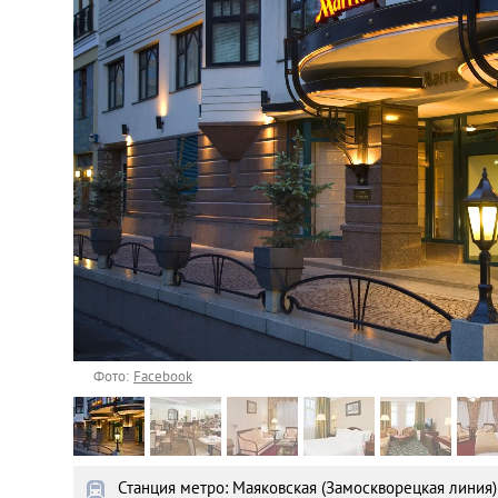
Астана
Афины
Киев
Лондон
Лос-Анджелес
Москва
Париж
Фото:
Facebook
Паттайя
Станция метро: Маяковская (Замоскворецкая линия)
Пхукет