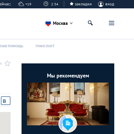
 сейчас:
закладки
вход
+19
2:34
Москва
ННАЯ ПОМОЩЬ
ТРАНСПОРТ
И
Мы рекомендуем