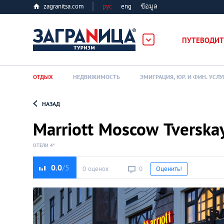
zagranitsa.com
рус
eng
ข้อมูล
ПУТЕВОДИТ
ОТДЫХ
НЕДВИЖИМОСТЬ
ЭМИГРАЦИЯ, ЮР. И ФИН. УСЛУ
НАЗАД
Loading...
Marriott Moscow Tverska
ОТЕЛИ 4*
0.0
0 оценок
0
Оценить!
Алматы