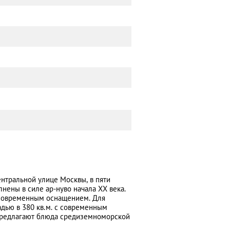
ентральной улице Москвы, в пяти
нены в силе ар-нуво начала XX века.
 современным оснащением. Для
дью в 380 кв.м. с современным
предлагают блюда средиземноморской