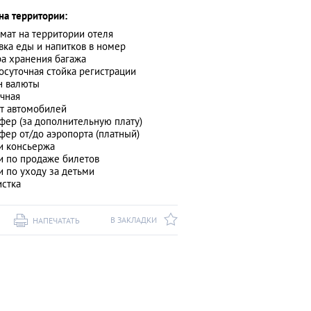
на территории:
мат на территории отеля
вка еды и напитков в номер
а хранения багажа
осуточная стойка регистрации
н валюты
чная
т автомобилей
фер (за дополнительную плату)
фер от/до аэропорта (платный)
и консьержа
и по продаже билетов
и по уходу за детьми
стка
В ЗАКЛАДКИ
НАПЕЧАТАТЬ