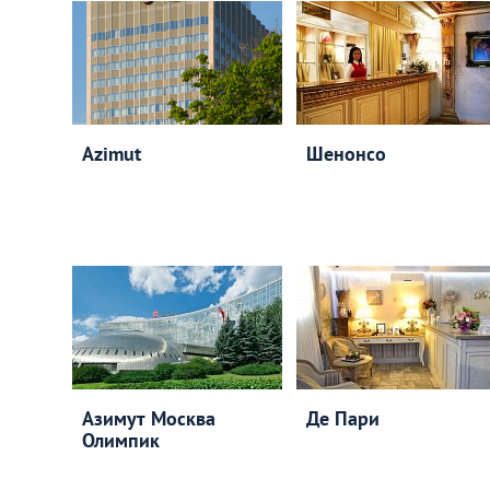
Azimut
Шенонсо
Азимут Москва
Де Пари
Олимпик