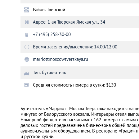
Район: Тверской
Санкт-Петербург
Адрес: 1-ая Тверская-Ямская ул., 34
+7 (495) 258-30-00
Время заселения/выселения: 14.00/12.00
marriottmoscowtverskaya.ru
Тип: бутик-отель
Cредняя стоимость номера в сутки: $130
Бутик-отель «Марриотт Москва Тверская» находится на ц
минутах от Белорусского вокзала. Интерьеры отеля выпол
Номерной фонд отеля насчитывает 162 номера с самым
деловых гостей предназначена бизнес-зона общей площа
аудиовизуальным оборудованием. В ресторане «Граци» 
и русской кухни.