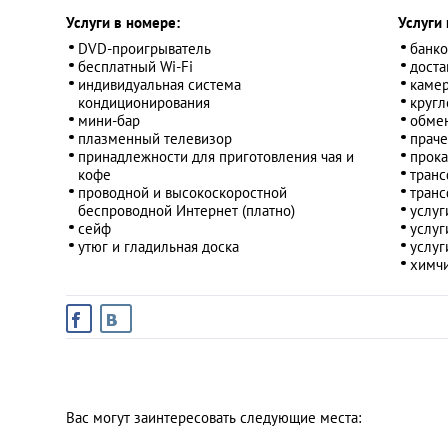
Услуги в номере:
Услуги 
DVD-проигрыватель
банко
бесплатный Wi-Fi
доста
индивидуальная система
камер
кондиционирования
кругл
мини-бар
обме
плазменный телевизор
праче
принадлежности для приготовления чая и
прока
кофе
транс
проводной и высокоскоростной
транс
беспроводной Интернет (платно)
услуг
сейф
услуг
утюг и гладильная доска
услуг
химчи
Вас могут заинтересовать следующие места: