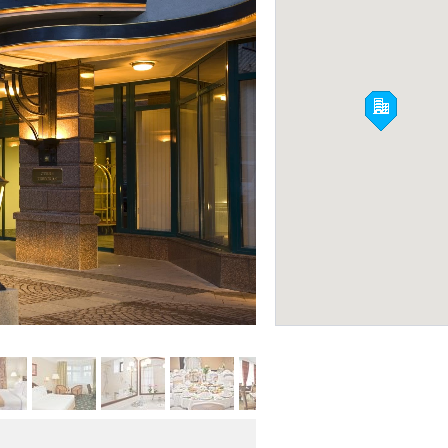
D-Hotel
ОТЕЛИ 3*
Фото:
marriottmoscowtverskaya