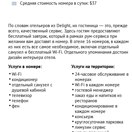
Cредняя стоимость номера в сутки: $37
По словам отельеров из Delight, их гостиница — это, прежде
АЗАД
всего, качественный сервис. Здесь гостям предоставляют
бесплатный завтрак, который в рамках рум-сервиса при
желании вам доставят в номер. В отеле 16 номеров, в каждом
из них есть все самое необходимое, включая отдельный
санузел и бесплатный Wi-Fi. Отдельного упоминания достоин
дизайн интерьера отеля.
Услуги в номере:
Услуги на территории:
Wi-Fi
24-часовое обслуживание в
кондиционер
номерах
отдельный санузел с
Wi-Fi в каждом номере
душевой кабиной
гостевой менеджер
телевизор
заказ еды и напитков из
телефон
ресторанов
фен
кондиционирование в
каждом номере
консьерж
круглосуточная парковка
лимузин сервис