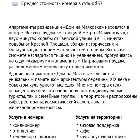
Cредняя стоимость номера в сутки: $37
Апартаменты резиденции «Дом на Маяковке» находятся в
АЗАД
центре Москвы, рядом со станцией метро «Маяковская», в
двух минутах ходьбы от Тверской улицы и в 15 минутах
ходьбы от Красной Площади, вблизи исторических и
культурных достопримечательностей столицы. Вы также
сможете насладиться тишиной и уединением, прогуливаясь
по саду «Аквариум» и знаменитым Патриаршим прудам,
расположенным неподалеку от апартаментов.
Здание апартаментов «Дом на Маяковке» является
уникальным памятником архитектуры середины ХIХ века и
объектом культурного наследия. Многие номера отеля
оснащены кухней, что очень ценят как индивидуальные
туристы, так и семейные группы. На территории расположены
кафе, рестораны, косметический салон, авиа- и
железнодорожные кассы.
Услуги в номере:
Услуги на территории:
кондиционер
визовая поддержка
отопление
кафе
телевизор с плоским
круглосуточная стойка