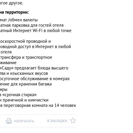
огое другое.
на территории:
мат /обмен валюты
атная парковка для гостей отеля
атный Интернет Wi-Fi в любой точке
оскоростной проводной и
оводной доступ в Интернет в любой
 отеля
 трансфера и транспортное
уживание
«Саду» предлагает блюда высшего
тва и изысканных вкусов
осуточное обслуживание в номерах
ение для хранения багажа
ниры
а «срочная стирка»
и прачечной и химчистки
я переговорная комната на 14 человек
В ЗАКЛАДКИ
НАПЕЧАТАТЬ