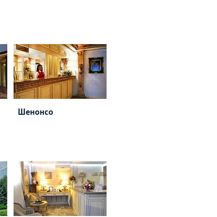
Шенонсо