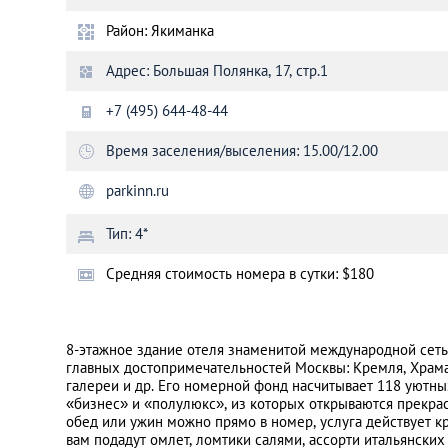
Район: Якиманка
Санкт-Петербург
Адрес: Большая Полянка, 17, стр.1
+7 (495) 644-48-44
Время заселения/выселения: 15.00/12.00
parkinn.ru
Тип: 4*
Cредняя стоимость номера в сутки: $180
8-этажное здание отеля знаменитой международной сеть
главных достопримечательностей Москвы: Кремля, Храма
галереи и др. Его номерной фонд насчитывает 118 уютны
«бизнес» и «полулюкс», из которых открываются прекрасн
обед или ужин можно прямо в номер, услуга действует кр
вам подадут омлет, ломтики салями, ассорти итальянских