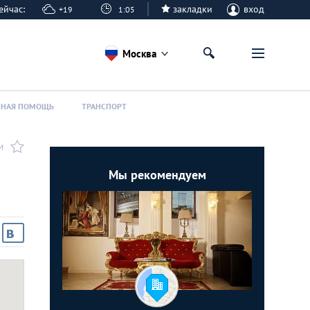
 сейчас:
закладки
вход
+19
1:05
Москва
ННАЯ ПОМОЩЬ
ТРАНСПОРТ
И
Мы рекомендуем