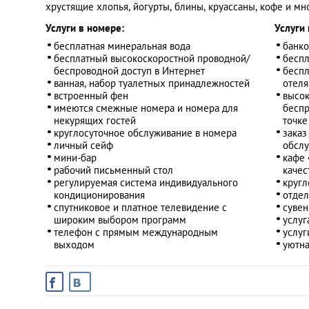
хрустящие хлопья, йогурты, блины, круассаны, кофе и мн
Услуги в номере:
Услуги 
бесплатная минеральная вода
банко
бесплатный высокоскоростной проводной/
беспл
беспроводной доступ в Интернет
беспл
ванная, набор туалетных принадлежностей
отеля
встроенный фен
высок
имеются смежные номера и номера для
беспр
некурящих гостей
точке
круглосуточное обслуживание в номера
заказ
личный сейф
обсл
мини-бар
кафе 
рабочий письменный стол
качес
регулируемая система индивидуального
кругл
кондиционирования
отдел
спутниковое и платное телевидение с
суве
широким выбором программ
услуг
телефон с прямым международным
услуг
выходом
уютна