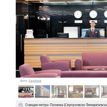
Астана
Афины
Киев
Лондон
Лос-Анджелес
Москва
Париж
Фото:
Facebook
Паттайя
Станция метро: Полянка (Серпуховско-Тимирязевска
Пхукет