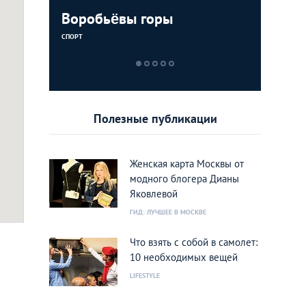
хода за
Воробьёвы горы
Birdie
Мужская
Центр к
y Bar»
Boy Cut
Coppola
СПОРТ
САЛОНЫ КРАСОТ
САЛОНЫ КРАСОТ
САЛОНЫ КРАСОТ
Полезные публикации
Женская карта Москвы от
модного блогера Дианы
Яковлевой
ГИД: ЛУЧШЕЕ В МОСКВЕ
Что взять с собой в самолет:
10 необходимых вещей
LIFESTYLE