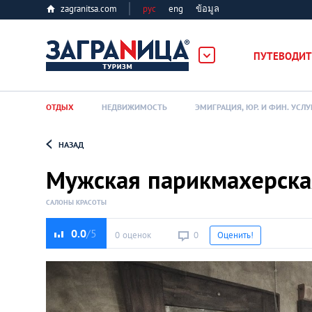
zagranitsa.com
рус
eng
ข้อมูล
ПУТЕВОДИТ
ОТДЫХ
НЕДВИЖИМОСТЬ
ЭМИГРАЦИЯ, ЮР. И ФИН. УСЛУ
НАЗАД
Loading...
Мужская парикмахерск
САЛОНЫ КРАСОТЫ
0.0
0 оценок
0
Оценить!
Алматы