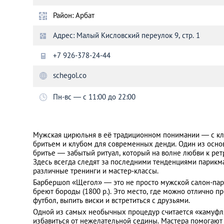
Район: Арбат
Санкт-Петербург
Адрес: Малый Кисловский переулок 9, стр. 1
+7 926-378-24-44
schegol.co
Пн-вс — с 11:00 до 22:00
Мужская цирюльня в её традиционном понимании — с кл
бритьем и клубом для современных денди. Один из осн
бритье — забытый ритуал, который на волне любви к рет
Здесь всегда следят за последними тенденциями парикма
различные тренинги и мастер‐классы.
Барбершоп «Щегол» — это не просто мужской салон-парик
бреют бороды (1800 р.). Это место, где можно отлично п
футбол, выпить виски и встретиться с друзьями.
Одной из самых необычных процедур считается «камуфл
избавиться от нежелательной седины. Мастера помогают