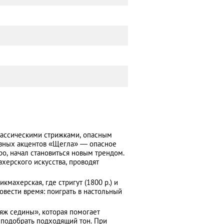
ассическими стрижками, опасным
овных акцентов «Щегла» — опасное
ро, начал становиться новым трендом.
херского искусства, проводят
махерская, где стригут (1800 р.) и
ровести время: поиграть в настольный
яж седины», которая помогает
 подобрать подходящий тон. При