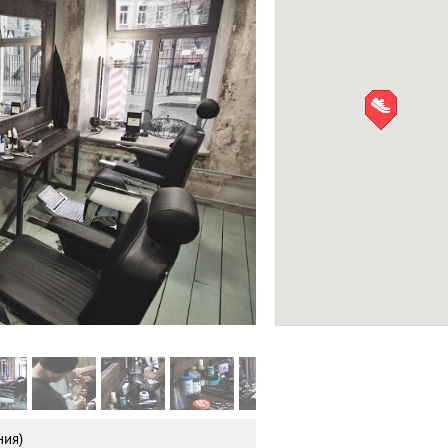
Салон укладок и у
волосами «Фен Dr
САЛОНЫ КРАСОТЫ
Фото:
Facebook
ния)