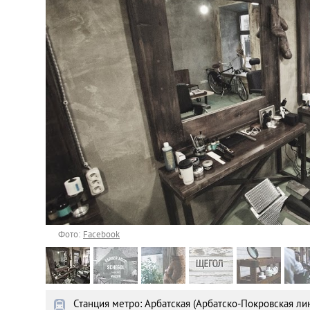
Астана
Афины
Киев
Лондон
Лос-Анджелес
Москва
Париж
Фото:
Facebook
Паттайя
Станция метро: Арбатская (Арбатско-Покровская ли
Пхукет