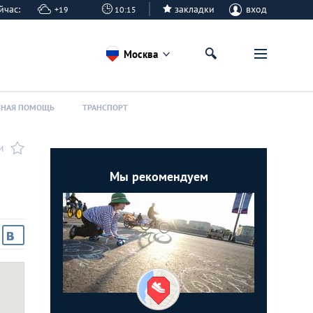
сейчас:
закладки
вход
+19
10:15
Москва
ННАЯ ПОМОЩЬ
ТРАНСПОРТ
И
Мы рекомендуем