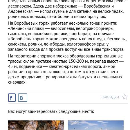
представляющая собой высокий правый берег Москвы-реки с
лесопарком. Здесь две набережные — Воробьёвская и
Андреевская, — используемые для катания на велосипедах,
роликовых коньках, скейтборде и пеших прогулок.
На Воробьевых горах работает несколько точек проката:
АЗАД
«Ленинский пляж» — велосипеды, велотрансформеры,
самокаты, веломобили, ролики, лонгборды; на причале
«Воробьевы горы» можно арендовать велосипеды, беговелы,
самокаты, ролики, лонгборды, велотрансформеры; у
западного входа для проката доступны все виды транспорта.
На территории спорткомплекса оборудованы горнолыжные
трассы: склон протяженностью 150-200 м, перепад высот —
45 м, подъемники — канатно-кресельная дорога. Зимой
работает горнолыжная школа, а летом в отсутствие снега
детям предлагают тренироваться на батутах и специальных
снарядах.
В ЗАКЛАДКИ
Вас могут заинтересовать следующие места: