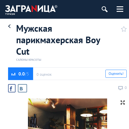
Мужская
парикмахерская Boy
Cut
САЛОНЫ КРАСОТЫ
0.0
Оценить!
0 оценок
0