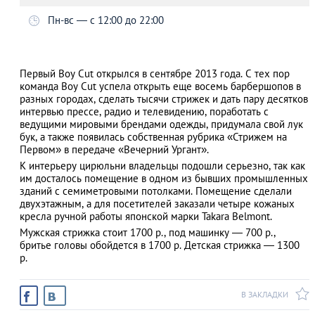
Пн-вс — с 12:00 до 22:00
АЗАД
Первый Boy Cut открылся в сентябре 2013 года. С тех пор
команда Boy Cut успела открыть еще восемь барбершопов в
разных городах, сделать тысячи стрижек и дать пару десятков
интервью прессе, радио и телевидению, поработать с
ведущими мировыми брендами одежды, придумала свой лук
бук, а также появилась собственная рубрика «Стрижем на
Первом» в передаче «Вечерний Ургант».
К интерьеру цирюльни владельцы подошли серьезно, так как
им досталось помещение в одном из бывших промышленных
зданий с семиметровыми потолками. Помещение сделали
двухэтажным, а для посетителей заказали четыре кожаных
кресла ручной работы японской марки Takara Belmont.
Мужская стрижка стоит 1700 р., под машинку — 700 р.,
бритье головы обойдется в 1700 р. Детская стрижка — 1300
р.
В ЗАКЛАДКИ