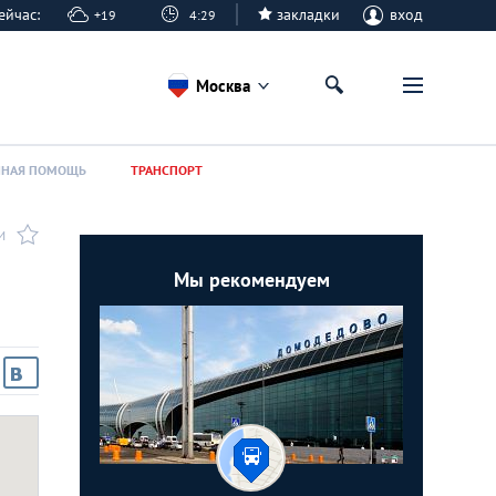
 сейчас:
закладки
вход
+19
4:29
Москва
ННАЯ ПОМОЩЬ
ТРАНСПОРТ
И
Мы рекомендуем