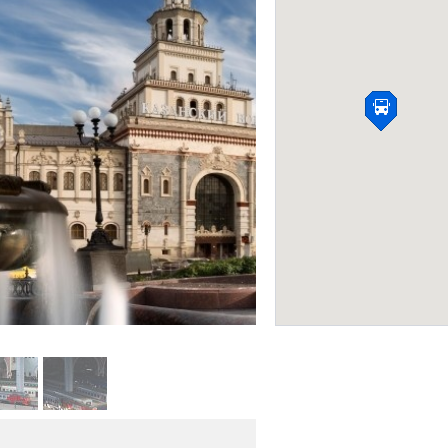
Международный а
Внуково (VKO)
АЭРОПОРТЫ И ВОКЗАЛЫ
Фото:
kazansky.dzvr.ru