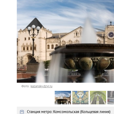
Астана
Афины
Киев
Лондон
Лос-Анджелес
Москва
Париж
Фото:
kazansky.dzvr.ru
Паттайя
Станция метро: Комсомольская (Кольцевая линия)
Пхукет