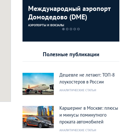
эропорт
Международный аэропорт
Sixt
Казанск
Рижский
Домодедово (DME)
АРЕНДА АВТО
АЭРОПОРТЫ И В
АЭРОПОРТЫ И В
АЭРОПОРТЫ И ВОКЗАЛЫ
Полезные публикации
Дешевле не летают: ТОП-8
лоукостеров в России
АНАЛИТИЧЕСКИЕ СТАТЬИ
Каршеринг в Москве: плюсы
и минусы поминутного
проката автомобилей
АНАЛИТИЧЕСКИЕ СТАТЬИ