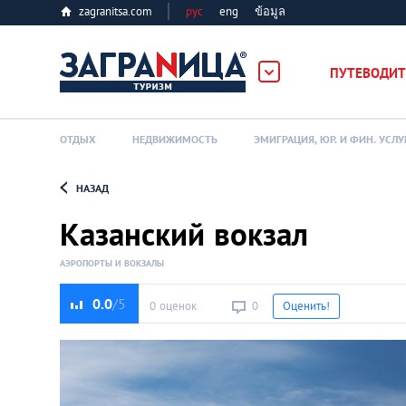
zagranitsa.com
рус
eng
ข้อมูล
ПУТЕВОДИТ
ОТДЫХ
НЕДВИЖИМОСТЬ
ЭМИГРАЦИЯ, ЮР. И ФИН. УСЛУ
НАЗАД
Loading...
Казанский вокзал
АЭРОПОРТЫ И ВОКЗАЛЫ
0.0
0 оценок
0
Оценить!
Алматы