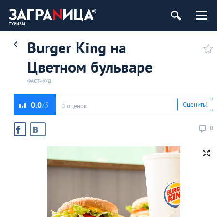
Burger King на
Цветном бульваре
ФАСТ-ФУД
0.0
Оценить!
0 оценок
0