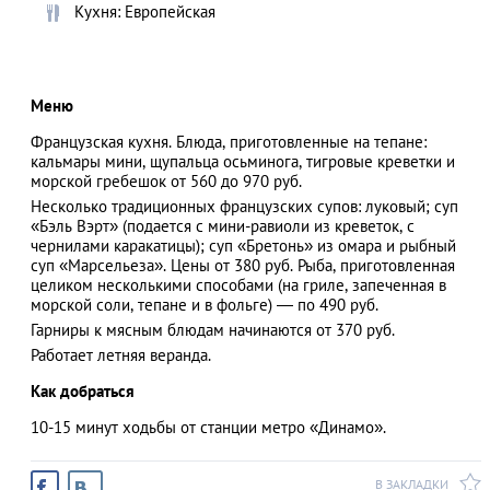
Кухня: Европейская
АЗАД
Меню
Французская кухня. Блюда, приготовленные на тепане:
кальмары мини, щупальца осьминога, тигровые креветки и
морской гребешок от 560 до 970 руб.
Несколько традиционных французских супов: луковый; суп
«Бэль Вэрт» (подается с мини-равиоли из креветок, с
чернилами каракатицы); суп «Бретонь» из омара и рыбный
суп «Марсельеза». Цены от 380 руб. Рыба, приготовленная
целиком несколькими способами (на гриле, запеченная в
морской соли, тепане и в фольге) — по 490 руб.
Гарниры к мясным блюдам начинаются от 370 руб.
Работает летняя веранда.
Как добраться
10-15 минут ходьбы от станции метро «Динамо».
В ЗАКЛАДКИ