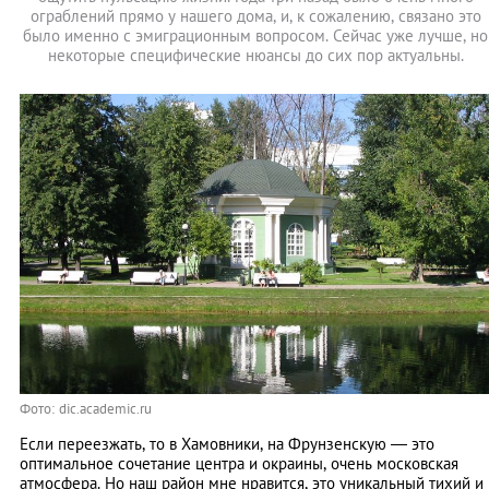
ограблений прямо у нашего дома, и, к сожалению, связано это
было именно с эмиграционным вопросом. Сейчас уже лучше, но
некоторые специфические нюансы до сих пор актуальны.
Фото: dic.academic.ru
Если переезжать, то в Хамовники, на Фрунзенскую — это
оптимальное сочетание центра и окраины, очень московская
атмосфера. Но наш район мне нравится, это уникальный тихий и