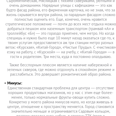
Сыромятническая, Мясницкая с тихими сквериками, уютными и
очень домашними. Нарядные улицы с кафешками — это как
будто фасад района, его фирменная карточка, но не зная, что за
жизнь скрывается внутри района, за парадным фасадом сложно
полностью оценить его. Еще, конечно, очень нравится
стратегическое положение — почти до всех мест отдыха можно
добраться пешком или наземным транспортом (трамвай «А» и
троллейбус «Б») — это гораздо приятнее, чем метро. Но когда
спешишь и нужно было еще 10 минут назад оказаться где-то, к
твоим услугам предоставляется аж три станции метро разных
веток: «Курская», «Китай-Город», «Чистые Пруды». С «чистиков»
езжу на работу, с «Курской» — на учебу, с «Китай-Города» — в
гости к родителям. Три места, куда я постоянно опаздываю.
Также бесспорным плюсом является наличие набережной и
зеленых скверов, где можно отдохнуть в спокойном режиме и
расслабиться. Это довершает романтический образ района.
Минусы:
Единственная стандартная проблема для центра — отсутствие
хороших продуктовых магазинов, но у нас с этим еще более-
менее, только нормальные фрукты-овощи купить сложно.
Конкретно у моего района минусов мало, но когда живешь в
центре, отношение к пространству меняется. Город становится
значительно меньше и ограничивается Садовым кольцом,
поэтому поездка куда-нибудь в сторону ТТК (третье