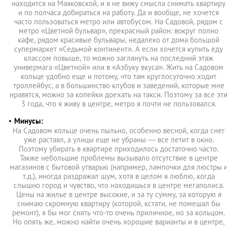
находится на Маяковской, и я не вижу смысла снимать квартиру
и по полчаса добираться на работу. Да и вообще, не хочется
часто пользоваться метро или автобусом. На Садовой, рядом с
метро «Цветной бульвар», прекрасный район: вокруг полно
кафе, рядом красивые бульвары, недалеко от дома большой
супермаркет «Седьмой континент». А если хочется купить еду
классом повыше, то можно заглянуть на последний этаж
универмага «Цветной» или в «Азбуку вкуса». Жить на Садовом
кольце удобно еще и потому, что там круглосуточно ходит
троллейбус, а в большинство клубов и заведений, которые мне
нравятся, можно за копейки доехать на такси. Поэтому за все эт
3 года, что я живу в центре, метро я почти не пользовался.
Минусы:
На Садовом кольце очень пыльно, особенно весной, когда снег
уже растаял, а улицы еще не убраны — все летит в окно.
Поэтому убирать в квартире приходилось достаточно часто.
Также небольшие проблемы вызывало отсутствие в центре
магазинов с бытовой утварью (например, лампочки для люстры 
т.д.), иногда раздражал шум, хотя в целом я люблю, когда
слышно город и чувство, что находишься в центре мегаполиса.
Цены на жилье в центре высокие, и за ту сумму, за которую я
снимаю скромную квартиру (которой, кстати, не помешал бы
ремонт), я бы мог снять что-то очень приличное, но за кольцом.
Но опять же, можно найти очень хорошие варианты и в центре,