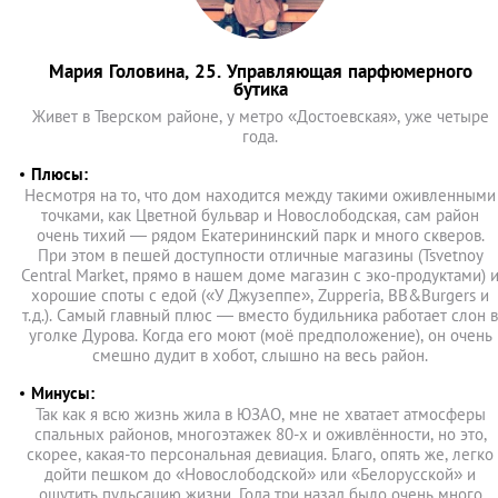
Мария Головина, 25. Управляющая парфюмерного
бутика
Живет в Тверском районе, у метро «Достоевская», уже четыре
года.
Плюсы:
Несмотря на то, что дом находится между такими оживленными
точками, как Цветной бульвар и Новослободская, сам район
очень тихий — рядом Екатерининский парк и много скверов.
При этом в пешей доступности отличные магазины (Tsvetnoy
Central Market, прямо в нашем доме магазин с эко-продуктами) 
хорошие споты с едой («У Джузеппе», Zupperia, BB&Burgers и
т.д.). Самый главный плюс — вместо будильника работает слон в
уголке Дурова. Когда его моют (моё предположение), он очень
смешно дудит в хобот, слышно на весь район.
Минусы:
Так как я всю жизнь жила в ЮЗАО, мне не хватает атмосферы
спальных районов, многоэтажек 80-х и оживлённости, но это,
скорее, какая-то персональная девиация. Благо, опять же, легко
дойти пешком до «Новослободской» или «Белорусской» и
ощутить пульсацию жизни. Года три назад было очень много