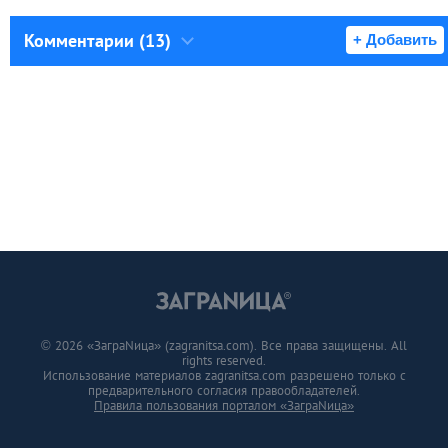
Комментарии (13)
+ Добавить
© 2026 «ЗаграNица» (zagranitsa.com). Все права защищены. All
rights reserved.
Использование материалов zagranitsa.com разрешено только с
предварительного согласия правообладателей.
Правила пользования порталом «ЗаграNица»