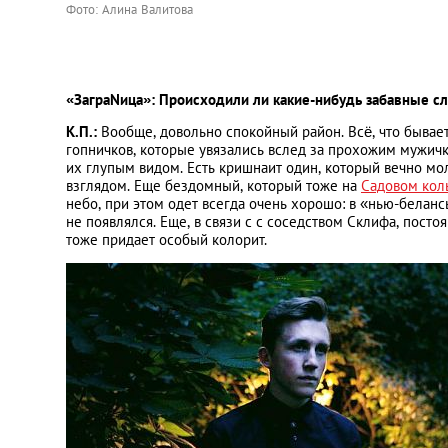
Фото:
Алина Валитова
«ЗаграNица»: Происходили ли какие-нибудь забавные сл
К.П.:
Вообще, довольно спокойный район. Всё, что бывает
гопничков, которые увязались вслед за прохожим мужичком
их глупым видом. Есть кришнаит один, который вечно мо
взглядом. Еще бездомный, который тоже на
Садовом кол
небо, при этом одет всегда очень хорошо: в «нью-беланс
не появлялся. Еще, в связи с с соседством Склифа, пос
тоже придает особый колорит.