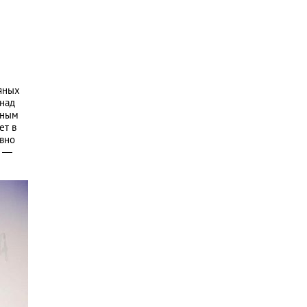
ьяных
 над
нным
ет в
авно
и —