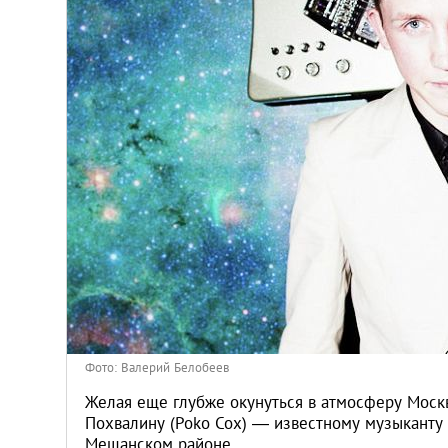
Киев
Лондон
Лос-Анджелес
Москва
Париж
Паттайя
Пхукет
Фото: Валерий Белобеев
Санкт-Петербург
Желая еще глубже окунуться в атмосферу Москв
Похвалину (Poko Cox) — известному музыканту
Мещанском районе