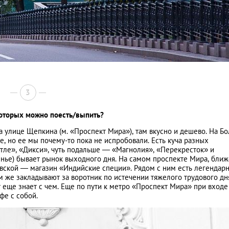
3
которых можно поесть/выпить?
улице Щепкина (м. «Проспект Мира»), там вкусно и дешево. На Б
е, но ее мы почему-то пока не испробовали. Есть куча разных
етле», «Дикси», чуть подальше — «Магнолия», «Перекресток» и
енье) бывает рынок выходного дня. На самом проспекте Мира, ближ
евской — магазин «Индийские специи». Рядом с ним есть легендар
м же закладывают за воротник по истечении тяжелого трудового дня
т еще знает с чем. Еще по пути к метро «Проспект Мира» при входе
фе с собой.