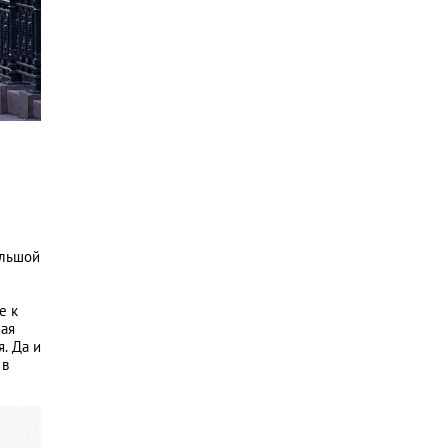
ольшой
е к
ная
. Да и
 в