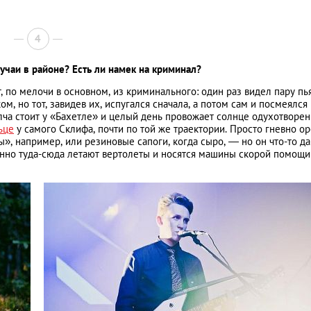
4
учаи в районе? Есть ли намек на криминал?
, по мелочи в основном, из криминального: один раз видел пару п
, но тот, завидев их, испугался сначала, а потом сам и посмеялся
лча стоит у «Бахетле» и целый день провожает солнце одухотворе
ьце
у самого Склифа, почти по той же траектории. Просто гневно ор
ы», например, или резиновые сапоги, когда сыро, — но он что-то д
тоянно туда-сюда летают вертолеты и носятся машины скорой помощ