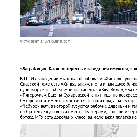
Фото: aramis7.livejournal.com
«ЗаграNица»: Какие интересные заведения имеются, в 
К.П.:
Из заведений мы пока облюбовали «Хинкальную» на 
Спасской тоже есть «Хинкальная», и она к нам даже ближ
супермаркетов: «Седьмой континент», «ВкусВилл», «Бах
«Пятерочка». Еще на Сухаревской (с пятницы по воскрес
Сухаревской, имеется магазин японской еды, а на Сухар
«Чебуречная», в которой тусуются рабочие дяденьки и та
на Сретенке куча всяких мест с бургерами, лапшой и чер
ботсад МГУ есть довольно классная маленькая палатка ко