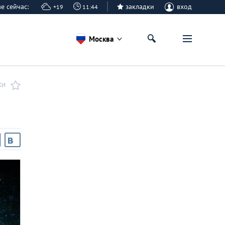
кве сейчас:
закладки
вход
+19
11:44
Москва
КИ