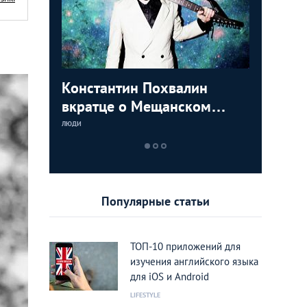
осквичей:
Константин Похвалин
Фотогра
вкратце о Мещанском
«Ужасно
районе
такие в
ЛЮДИ
ЛЮДИ
любимый
Популярные статьи
ТОП-10 приложений для
изучения английского языка
для iOS и Android
LIFESTYLE