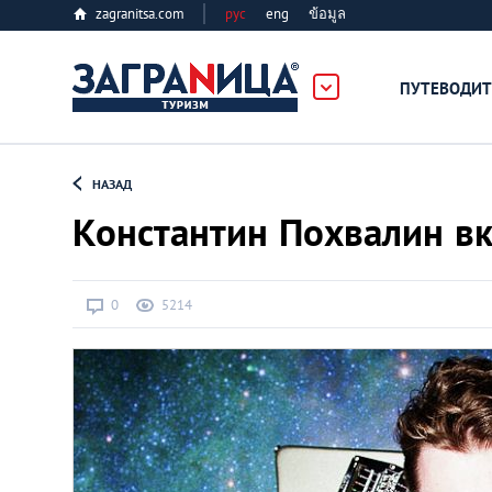
zagranitsa.com
рус
eng
ข้อมูล
ПУТЕВОДИТ
Loading...
НАЗАД
Константин Похвалин в
0
5214
Алматы
Астана
Афины