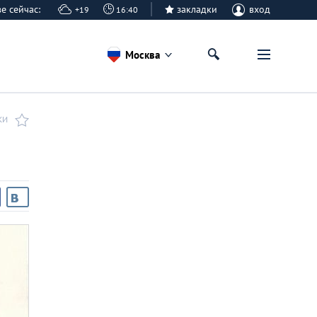
кве сейчас:
закладки
вход
+19
16:40
Москва
КИ