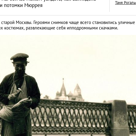
Таня Рогаль
ли потомки Мюррея
старой Москвы. Героями снимков чаще всего становились уличные
ых костюмах, развлекающие себя ипподромными скачками.
Столичные экспози
малоизвестных му
Москвы
ГИД: ЛУЧШЕЕ В МОСКВЕ