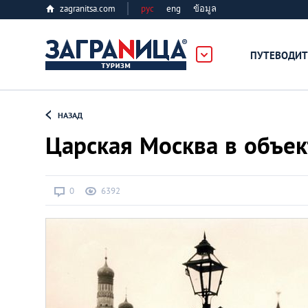
zagranitsa.com
рус
eng
ข้อมูล
ПУТЕВОДИТ
Loading...
НАЗАД
Царская Москва в объе
0
6392
Алматы
Астана
Афины