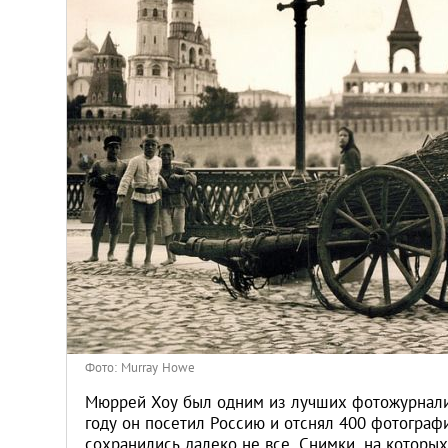
Киев
Лондон
Лос-Анджелес
Москва
Париж
Паттайя
Пхукет
Фото: Murray Howe
Санкт-Петербург
Мюррей Хоу был одним из лучших фотожурналис
году он посетил Россию и отснял 400 фотограф
сохранились далеко не все. Снимки, на которы