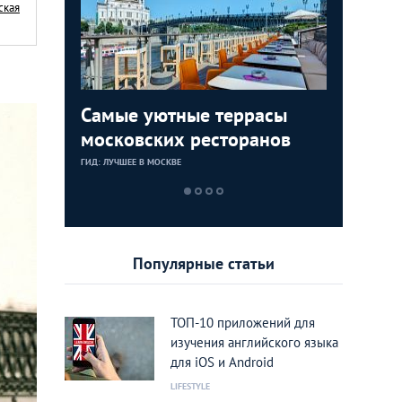
ская
ции: 7
Самые уютные террасы
Таинств
10 лучш
зеев
московских ресторанов
готичес
зимы 20
москвич
ГИД: ЛУЧШЕЕ В МОСКВЕ
ГИД: ЛУЧШЕЕ В М
ГИД: ЛУЧШЕЕ В М
Популярные статьи
ТОП-10 приложений для
изучения английского языка
для iOS и Android
LIFESTYLE