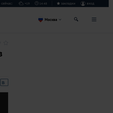
е сейчас:
закладки
вход
+19
14:48
Москва
И
в