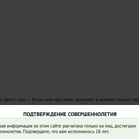
. Дресс-код — белье или простыни, впускают в комнату только па
я студентов действуют большие скидки. Клуб закрыт по воскресен
ПОДТВЕРЖДЕНИЕ СОВЕРШЕННОЛЕТИЯ
ая информация на этом сайте расчитана только на лиц, достигших
ннолетия. Подтвердите, что вам исполнилось 18 лет.