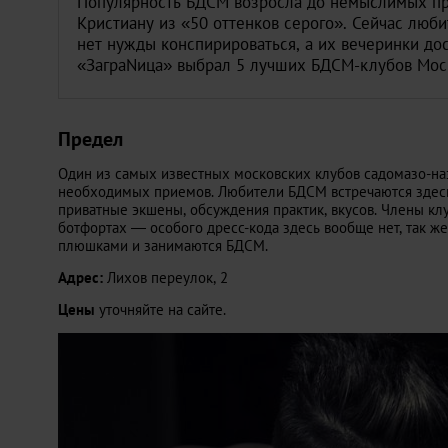
Популярность БДСМ возросла до немыслимых пр
Кристиану из «50 оттенков серого». Сейчас лю
нет нужды конспирироваться, а их вечеринки д
«ЗаграNица» выбрал 5 лучших БДСМ-клубов Мос
Предел
Один из самых известных московских клубов садомазо-на
необходимых приемов. Любители БДСМ встречаются здесь
приватные экшены, обсуждения практик, вкусов. Члены клу
ботфортах — особого дресс-кода здесь вообще нет, так ж
плюшками и занимаются БДСМ.
Адрес:
Лихов переулок, 2
Цены
уточняйте на сайте.