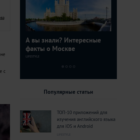
ова
с
А вы знали? Интересные
Сексуаль
Охота на
ов для
факты о Москве
Москвы: 
завидных
оне
клубов
LIFESTYLE
LIFESTYLE
LIFESTYLE
е с
Популярные статьи
ТОП-10 приложений для
изучения английского языка
для iOS и Android
LIFESTYLE