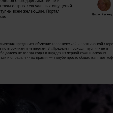
еделов благодаря Анастейше и
бителям острых сексуальных ощущений
оступны всем желающим. Портал
Дарья Кузнец
квы
В любой стране — 
кайфом! 7 лайфхак
значения предлагает обучение теоретической и практической стор
путешественников
LIFESTYLE
 по вторникам и четвергам. В «Пределе» проходят публичные и
ба далеко не всегда ходят в нарядах из черной кожи и лаковых
е как и определенных правил — в клубе просто общаются, пьют коф