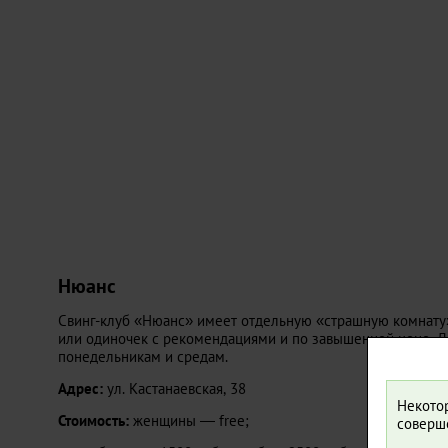
Нюанс
Свинг-клуб «Нюанс» имеет отдельную «страшную комнату»
или одиночек с рекомендациями и по завышенной цене. Дл
понедельникам и средам.
Адрес:
ул. Кастанаевская, 38
Некотор
Стоимость:
женщины — free;
соверше