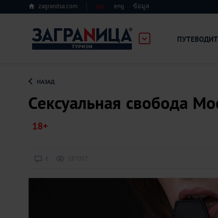
zagranitsa.com
рус
eng
ข้อมูล
ПУТЕВОДИТ
Loading...
НАЗАД
Сексуальная свобода Мо
Алматы
6
187057
Астана
Афины