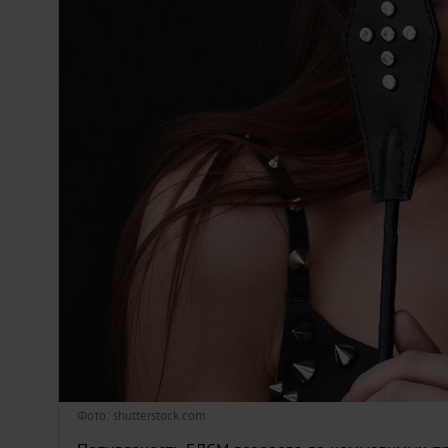
Киев
Лондон
Лос-Анджелес
Москва
Париж
Паттайя
Пхукет
Санкт-Петербург
Фото: shutterstock.com