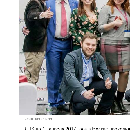
Киев
Лондон
Лос-Анджелес
Москва
Париж
Паттайя
Пхукет
Санкт-Петербург
Фото: RocketCon
С 13 по 15 апреля 2017 года в Москве проходи