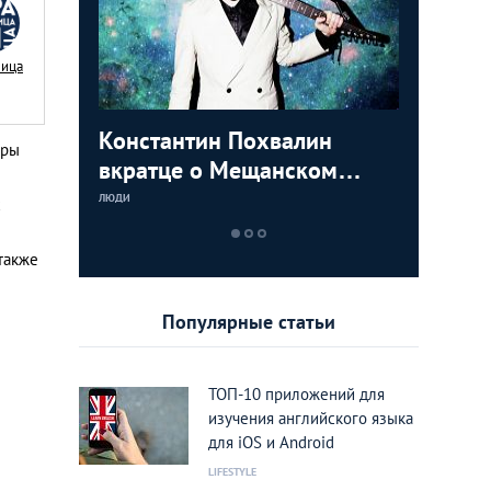
Nица
осквичей:
Константин Похвалин
Фотогра
еры
вкратце о Мещанском
«Ужасно
районе
такие в
ЛЮДИ
ЛЮДИ
х
любимый
также
Популярные статьи
ТОП-10 приложений для
изучения английского языка
для iOS и Android
LIFESTYLE