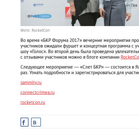
Фото: RocketCon
Во время «БКР Форума 2017» вечерние мероприятия прох
участников ожидали фуршет и концертная программа с у
шоу «Голос». Во второй день была проведена увлекател
с отзывами участников можно в блоге компании
RocketC
Следующее мероприятие — «Слет БКР» — состоится в Ялт
раз. Узнать подробности и зарегистрироваться для участи
sammity.ru
connectcrimea.ru
rocketcon.ru