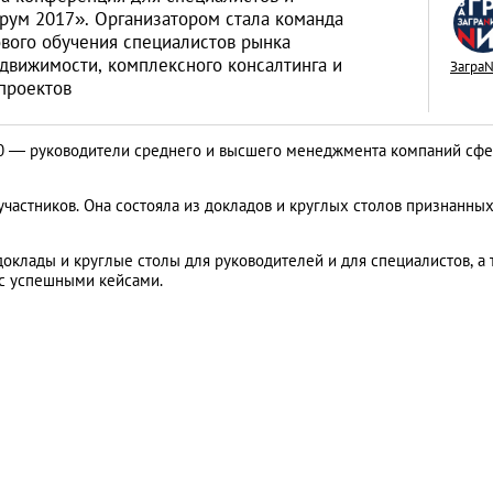
рум 2017». Организатором стала команда
вого обучения специалистов рынка
движимости, комплексного консалтинга и
Загра
проектов
Москва глазами м
150 — руководители среднего и высшего менеджмента компаний сф
плюсы и минусы
ЛЮДИ
частников. Она состояла из докладов и круглых столов признанны
доклады и круглые столы для руководителей и для специалистов, а 
 с успешными кейсами.