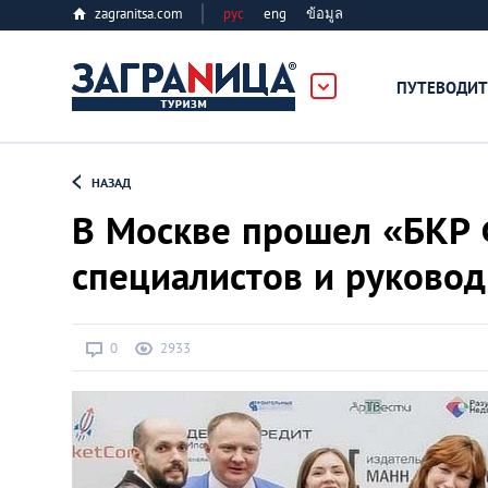
zagranitsa.com
рус
eng
ข้อมูล
ПУТЕВОДИТ
Loading...
НАЗАД
В Москве прошел «БКР
специалистов и руковод
Алматы
0
2933
Астана
Афины