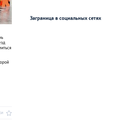
Заграница в социальных сетях
нь
езд
миться
торой
КИ