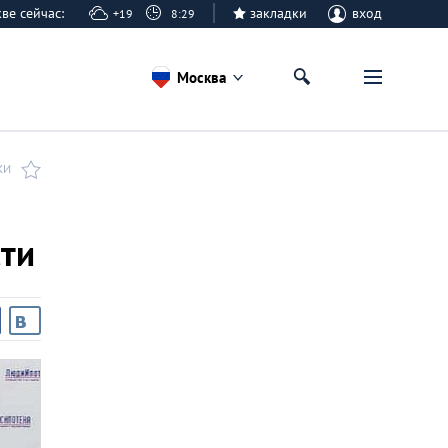
кве сейчас:
закладки
вход
+19
8:29
Москва
КИ
сти