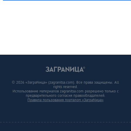
© 2026 «ЗаграNица» (zagranitsa.com). Все права защищены. All
rights reserved.
Использование материалов zagranitsa.com разрешено только с
предварительного согласия правообладателей.
Правила пользования порталом «ЗаграNица»