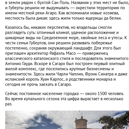
в земли рядом с бухтой Сан Поль. Названия у этих мест не было,
и Губерты решили не выдумывать — окрестили территорию по
имени местной реки Агаро. Как вспоминали новые хозяева,
местность была дикая: здесь жили только ящерицы да белки.
Казалось бы, никаких перспектив, но владельцы смогли
разглядеть суть: отличный климат, удачное расположение и
шикарные виды на
Средиземное море
, хвойные леса и утесы. К
чести семьи Губертов, они решили развивать побережье
постепенно, сохраняя окружающий ландшафт. Для этого был
приглашен архитектор Рафаэль Масо — приверженец
классического каталонского стиля и последователь знаменитого
Антонио Гауди. Вскоре в Сагаро был построен первый элитный
жилой комплекс, где поселились крупные бизнесмены и
знаменитости. Здесь жили Чарли Чаплин, Фрэнк Синатра и даже
испанский король Хуан Карлос, а родственники монарха и
сегодня не прочь заехать в Сагаро.
Сейчас постоянное население городка — около 1500 человек.
Во время купального сезона эта цифра вырастает в несколько
раз.