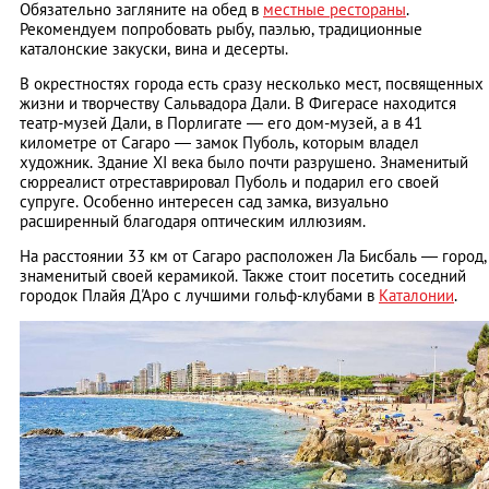
Обязательно загляните на обед в
местные рестораны
.
Рекомендуем попробовать рыбу, паэлью, традиционные
каталонские закуски, вина и десерты.
В окрестностях города есть сразу несколько мест, посвященных
жизни и творчеству Сальвадора Дали. В Фигерасе находится
театр-музей Дали, в Порлигате — его дом-музей, а в 41
километре от Сагаро — замок Пуболь, которым владел
художник. Здание XI века было почти разрушено. Знаменитый
сюрреалист отреставрировал Пуболь и подарил его своей
супруге. Особенно интересен сад замка, визуально
расширенный благодаря оптическим иллюзиям.
На расстоянии 33 км от Сагаро расположен Ла Бисбаль — город,
знаменитый своей керамикой. Также стоит посетить соседний
городок Плайя Д'Аро с лучшими гольф-клубами в
Каталонии
.