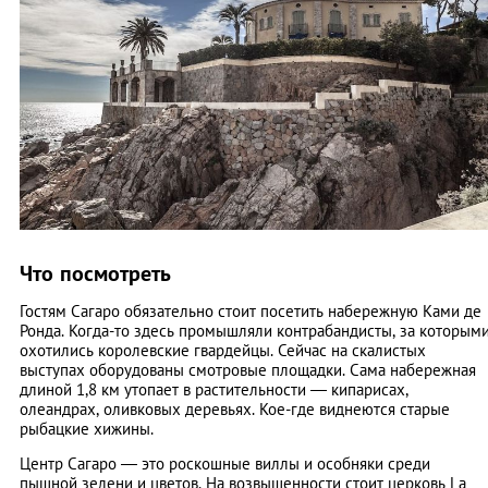
Что посмотреть
Гостям Сагаро обязательно стоит посетить набережную Ками де
Ронда. Когда-то здесь промышляли контрабандисты, за которым
охотились королевские гвардейцы. Сейчас на скалистых
выступах оборудованы смотровые площадки. Сама набережная
длиной 1,8 км утопает в растительности — кипарисах,
олеандрах, оливковых деревьях. Кое-где виднеются старые
рыбацкие хижины.
Центр Сагаро — это роскошные виллы и особняки среди
пышной зелени и цветов. На возвышенности стоит церковь La