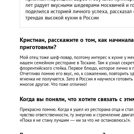
лет радует вкусными шедеврами москвичей и г
поделился историей личного успеха, рассказал 
трендах высокой кухни в России
Кристиан, расскажите о том, как начинал
приготовили?
Мой отец тоже шеф-повар, поэтому интерес к кухне у ме
нашем семейном ресторане в Тоскане. Там я узнал секре
флорентийского стейка. Первое блюдо, которое лично я 
Отчетливо помню его вкус, но, к сожалению, повторить зд
ягненка не получается. Зато в России я научился готовит
многое другое. Что тоже отлично!
Когда вы поняли, что хотите связать с эт
Прекрасно помню. Когда я ушел из ресторана отца и ста
чувство ответственности, ту энергию и стремление двигат
«Пока я не стану лучшим ― ни за что не остановлюсь!».