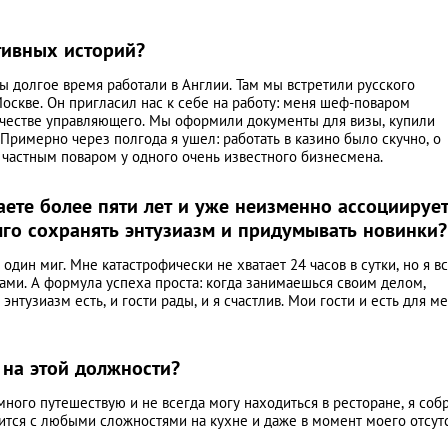
тивных историй?
ы долгое время работали в Англии. Там мы встретили русского
оскве. Он пригласил нас к себе на работу: меня шеф-поваром
качестве управляющего. Мы оформили документы для визы, купили
. Примерно через полгода я ушел: работать в казино было скучно, о
л частным поваром у одного очень известного бизнесмена.
аете более пяти лет и уже неизменно ассоциируе
лго сохранять энтузиазм и придумывать новинки?
 один миг. Мне катастрофически не хватает 24 часов в сутки, но я в
ами. А формула успеха проста: когда занимаешься своим делом,
энтузиазм есть, и гости рады, и я счастлив. Мои гости и есть для м
 на этой должности?
много путешествую и не всегда могу находиться в ресторане, я соб
вится с любыми сложностями на кухне и даже в момент моего отсут