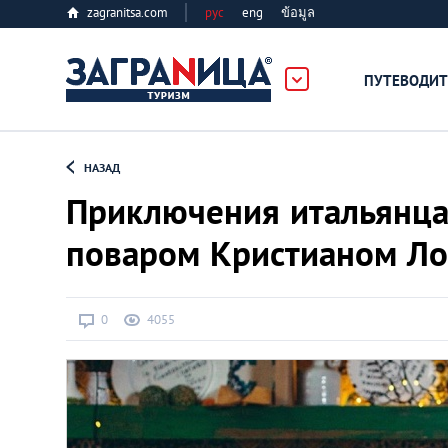
zagranitsa.com
рус
eng
ข้อมูล
ПУТЕВОДИТ
Loading...
НАЗАД
Приключения итальянца 
поваром Кристианом Л
Алматы
0
4055
Астана
Афины