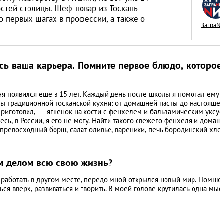
остей столицы. Шеф-повар из Тосканы
о первых шагах в профессии, а также о
Загра
Москва глазами м
ась ваша карьера. Помните первое блюдо, которо
плюсы и минусы
ЛЮДИ
ня появился еще в 15 лет. Каждый день после школы я помогал ему
ты традиционной тосканской кухни: от домашней пасты до настояще
приготовил, ― ягненок на кости с фенхелем и бальзамическим уксу
есь, в России, я его не могу. Найти такого свежего фенхеля и дома
ь превосходный борщ, салат оливье, вареники, печь бородинский хл
им делом всю свою жизнь?
л работать в другом месте, передо мной открылся новый мир. Помню
ься вверх, развиваться и творить. В моей голове крутилась одна мы