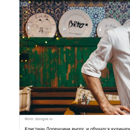
Киев
Лондон
Лос-Анджелес
Москва
Париж
Паттайя
Пхукет
Санкт-Петербург
Фото: dorogoe.ru
Кристиан Лоренцини вырос и обучался кулинарн