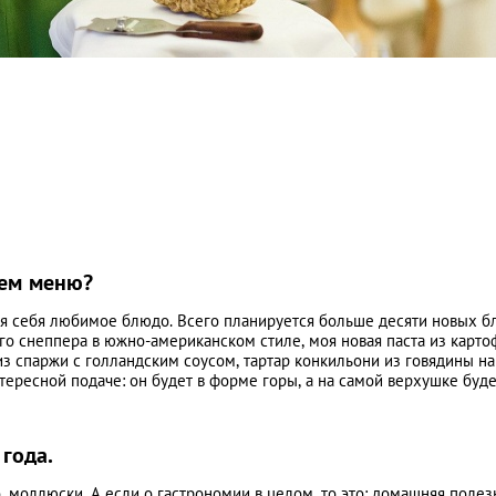
нем меню?
для себя любимое блюдо. Всего планируется больше десяти новых б
го снеппера в южно-американском стиле, моя новая паста из карто
из спаржи с голландским соусом, тартар конкильони из говядины на
тересной подаче: он будет в форме горы, а на самой верхушке буде
 года.
о, моллюски. А если о гастрономии в целом, то это: домашняя полез