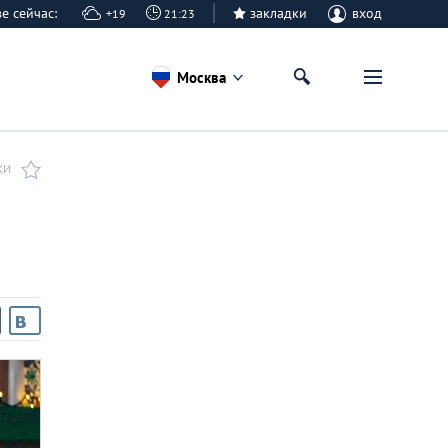
кве сейчас:
закладки
вход
+19
21:23
Москва
КИ