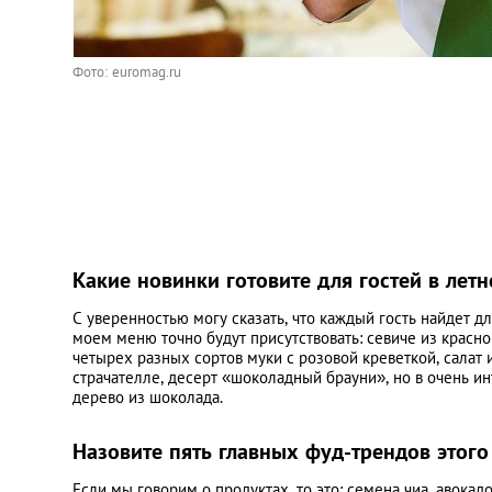
Фото: euromag.ru
Какие новинки готовите для гостей в лет
С уверенностью могу сказать, что каждый гость найдет 
моем меню точно будут присутствовать: севиче из красно
четырех разных сортов муки с розовой креветкой, салат 
страчателле, десерт «шоколадный брауни», но в очень ин
дерево из шоколада.
Назовите пять главных фуд-трендов этого
Если мы говорим о продуктах, то это: семена чиа, авокад