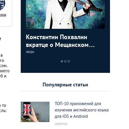
Nица
осквичей:
Константин Похвалин
Фотогра
е
вкратце о Мещанском
«Ужасно
районе
такие в
ЛЮДИ
ЛЮДИ
 в
любимый
го
сом.
шнего
еб и
Популярные статьи
ТОП-10 приложений для
 то
изучения английского языка
сль:
для iOS и Android
LIFESTYLE