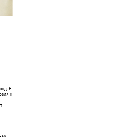
люд. В
феля и
т
ная