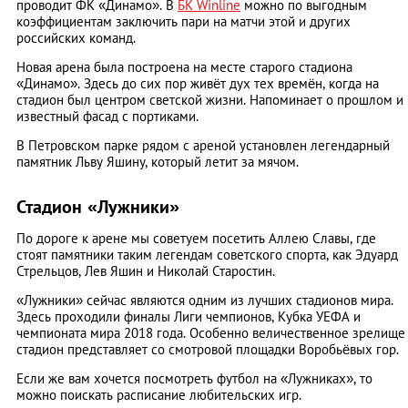
проводит ФК «Динамо». В
БК Winline
можно по выгодным
коэффициентам заключить пари на матчи этой и других
российских команд.
Новая арена была построена на месте старого стадиона
«Динамо». Здесь до сих пор живёт дух тех времён, когда на
стадион был центром светской жизни. Напоминает о прошлом и
известный фасад с портиками.
В Петровском парке рядом с ареной установлен легендарный
памятник Льву Яшину, который летит за мячом.
Стадион «Лужники»
По дороге к арене мы советуем посетить Аллею Славы, где
стоят памятники таким легендам советского спорта, как Эдуард
Стрельцов, Лев Яшин и Николай Старостин.
«Лужники» сейчас являются одним из лучших стадионов мира.
Здесь проходили финалы Лиги чемпионов, Кубка УЕФА и
чемпионата мира 2018 года. Особенно величественное зрелище
стадион представляет со смотровой площадки Воробьёвых гор.
Если же вам хочется посмотреть футбол на «Лужниках», то
можно поискать расписание любительских игр.