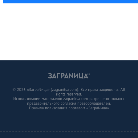
© 2026 «ЗаграNица» (zagranitsa.com). Все права защищены. All
rights reserved.
Использование материалов zagranitsa.com разрешено только с
предварительного согласия правообладателей.
Правила пользования порталом «ЗаграNица»