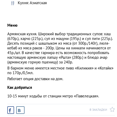
Кухня: Азиатская
АЗАД
Меню
Армянская кухня. Широкий выбор традиционных супов: хаш
(670р.), харчо (225р.), суп из мацуни (195р.) и суп пити (225р.).
Десять позиций с шашлыком из мяса (от 300р./140г), люля-
кебаб из мяса раков - 200р. Цены на хинкали начинаются от
45р./шт. В качестве гарнира есть возможность попробовать
настоящую армянскую лапшу «Ршта» (280р.) и блюдо ачар
(армянскую горную пшеницу) за 240р.
В барном меню имеется местное пиво «Киликия» и «Котайк»
по 170р./0,5мл.
Работает опция доставки на дом.
Как добраться
10-15 минут ходьбы от станции метро «Павелецкая».
В ЗАКЛАДКИ