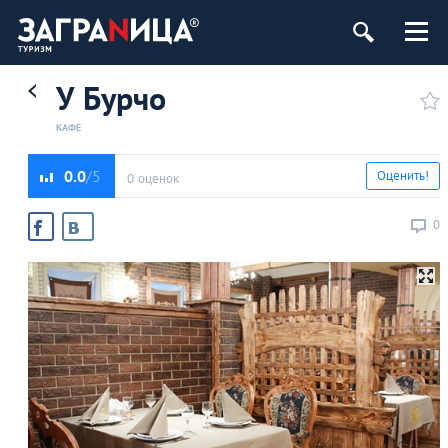
У Бурчо
КАФЕ
0.0
Оценить!
0 оценок
0