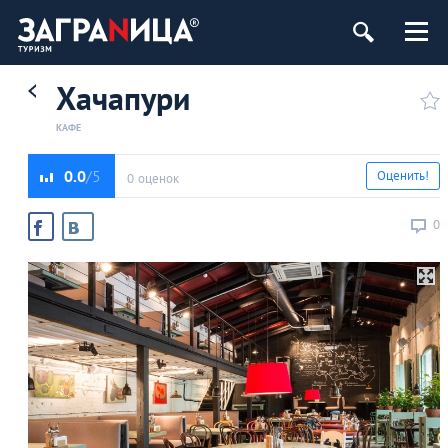
Хачапури
КАФЕ
0.0
Оценить!
0 оценок
0