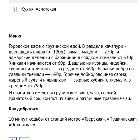
Кухня: Азиатская
АЗАД
Меню
Городское кафе с грузинской едой. В разделе хачапури -
двенадцать видов (от 120р.), ачма с мацони — 270р. и
аджарские лепешки с бараниной в сладком ткемали от 330р.
Хинкали начинаются от 60р. Шашлык из курицы, индейки,
свинины и телятины — в среднем от 360р. Бараньи ребра со
сладким ткемали — 690р. Горячее лобио, овощная сарма,
жареный сулуги и чвиштари — сырные кубики с ткемали, в
среднем от 290р.
Из напитков имеются грузинские вина, чача, свежий
гранатовый сок, компот из айвы и различные травяные чаи.
Как добраться
10 минут ходьбы от станций метро «Тверская», «Пушкинская»,
«Чеховская».