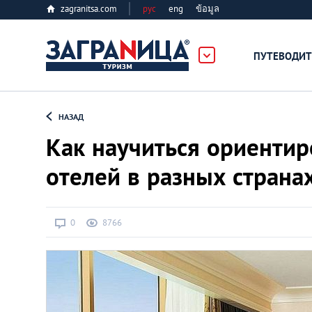
zagranitsa.com
рус
eng
ข้อมูล
ПУТЕВОДИТ
Loading...
НАЗАД
Как научиться ориентир
отелей в разных страна
Алматы
0
8766
Астана
Афины