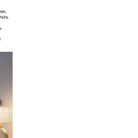
ан,
ьта,
ь
е