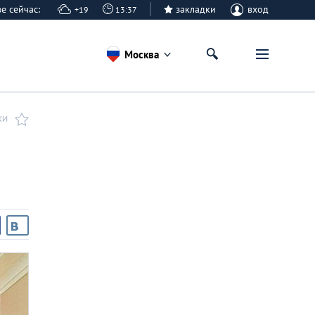
кве сейчас:
закладки
вход
+19
13:37
Москва
КИ