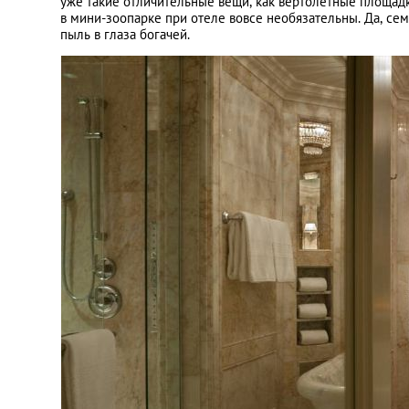
уже такие отличительные вещи, как вертолетные площад
в мини-зоопарке при отеле вовсе необязательны. Да, се
пыль в глаза богачей.