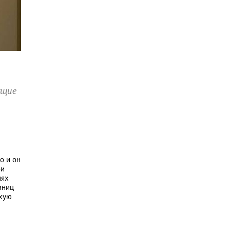
ущие
о и он
ои
иях
иниц
охую