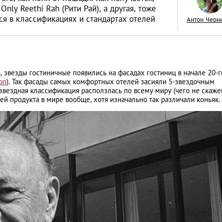
ly Reethi Rah (Рити Рай), а другая, тоже
я в классификациях и стандартах отелей
Антон Черн
Верните деньги, и
, звезды гостиничные появились на фасадах гостиниц в начале 20-г
получить компенс
on
). Так фасады самых комфортных отелей засияли 5-звездочным
отмененный авиар
звездная классификация расползлась по всему миру (чего не скаже
АНАЛИТИЧЕСКИЕ СТАТЬИ
ей продукта в мире вообще, хотя изначально так различали коньяк.