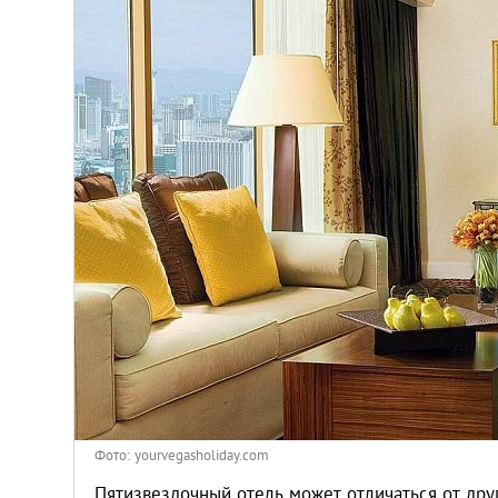
Киев
Лондон
Лос-Анджелес
Москва
Париж
Паттайя
Пхукет
Санкт-Петербург
Фото: yourvegasholiday.com
Пятизвездочный отель может отличаться от друг