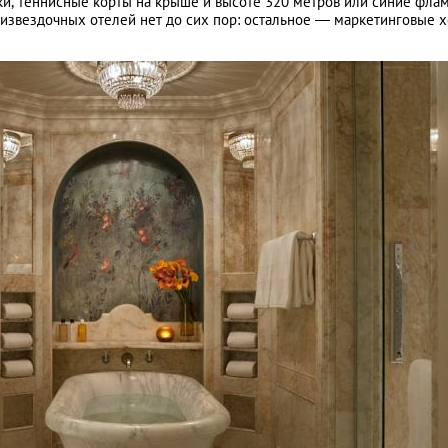
ки, теннисные корты на крыше и высоте 320 метров или синие фла
мизвездочных отелей нет до сих пор: остальное — маркетинговые 