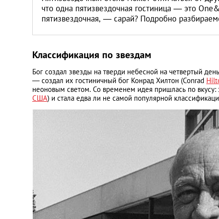
что одна пятизвездочная гостиница — это One&On
пятизвездочная, — сарай? Подробно разбираемс
Классификация по звездам
Бог создал звезды на тверди небесной на четвертый день
— создал их гостиничный бог Конрад Хилтон (Conrad
Hilt
неоновым светом. Со временем идея пришлась по вкусу: 
США
) и стала едва ли не самой популярной классификаци