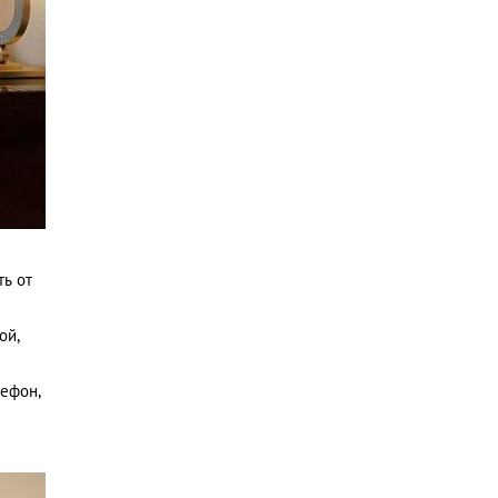
ть от
ой,
лефон,