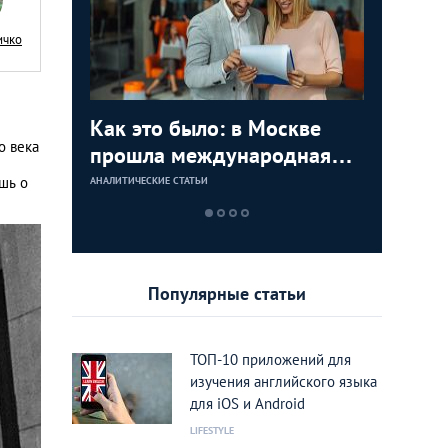
ичко
ли Как
Как это было: в Москве
Самые в
Жить в с
о века
ацию за
прошла международная
женские
прогада
ейс
выставка-конференция
Москве 
района 
шь о
АНАЛИТИЧЕСКИЕ СТАТЬИ
АНАЛИТИЧЕСКИЕ 
АНАЛИТИЧЕСКИЕ 
International Emigration
Москве
Expo 2016
Популярные статьи
ТОП-10 приложений для
изучения английского языка
для iOS и Android
LIFESTYLE