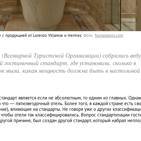
 c продукцией от Lorenzo Villarese и Hermes.
Фото:
fourseasons.com
О (Всемирной Туристской Организации) собрались вед
 гостиничный стандарт, где установили, сколько в
ов мыла, какая мощность должна быть в настольной
тандарт является если не абсолютным, то одним из главных. Однак
а что — пятизвездочный отель. Более того, в каждой стране есть св
ние), влияющие на стандарты. Не говоря уже о других классификац
, чтобы отели так классифицировались. Вопрос стандартизации гост
другой причине, был создан другой стандарт, который набрал непл