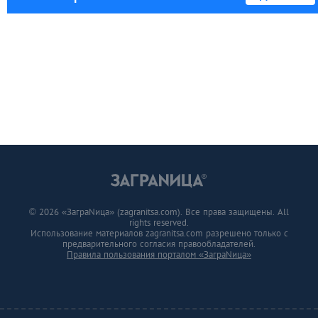
© 2026 «ЗаграNица» (zagranitsa.com). Все права защищены. All
rights reserved.
Использование материалов zagranitsa.com разрешено только с
предварительного согласия правообладателей.
Правила пользования порталом «ЗаграNица»