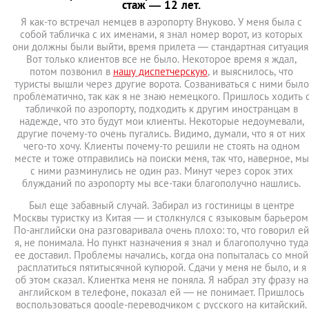
стаж — 12 лет.
Я как-то встречал немцев в аэропорту Внуково. У меня была с
собой табличка с их именами, я знал номер ворот, из которых
они должны были выйти, время прилета — стандартная ситуация
Вот только клиентов все не было. Некоторое время я ждал,
потом позвонил в
нашу диспетчерскую
, и выяснилось, что
туристы вышли через другие ворота. Созваниваться с ними было
проблематично, так как я не знаю немецкого. Пришлось ходить 
табличкой по аэропорту, подходить к другим иностранцам в
надежде, что это будут мои клиенты. Некоторые недоумевали,
другие почему-то очень пугались. Видимо, думали, что я от них
чего-то хочу. Клиенты почему-то решили не стоять на одном
месте и тоже отправились на поиски меня, так что, наверное, мы
с ними разминулись не один раз. Минут через сорок этих
блужданий по аэропорту мы все-таки благополучно нашлись.
Был еще забавный случай. Забирал из гостиницы в центре
Москвы туристку из Китая — и столкнулся с языковым барьером
По-английски она разговаривала очень плохо: то, что говорил ей
я, не понимала. Но пункт назначения я знал и благополучно туда
ее доставил. Проблемы начались, когда она попыталась со мной
расплатиться пятитысячной купюрой. Сдачи у меня не было, и я
об этом сказал. Клиентка меня не поняла. Я набрал эту фразу на
английском в телефоне, показал ей — не понимает. Пришлось
воспользоваться google-переводчиком с русского на китайский.