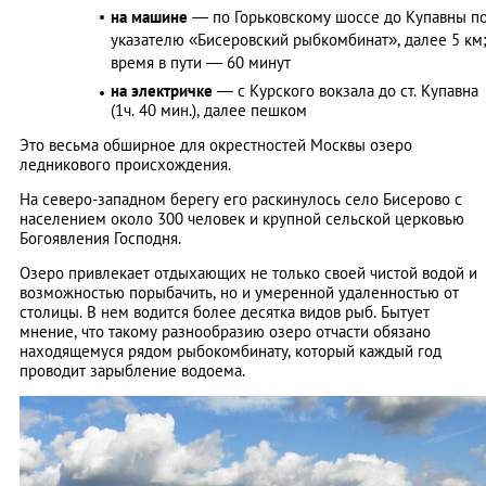
на машине
— по Горьковскому шоссе до Купавны п
указателю «Бисеровский рыбкомбинат», далее 5 км
время в пути — 60 минут
на электричке
— с Курского вокзала до ст. Купавна
(1ч. 40 мин.), далее пешком
Это весьма обширное для окрестностей Москвы озеро
ледникового происхождения.
На северо-западном берегу его раскинулось село Бисерово с
населением около 300 человек и крупной сельской церковью
Богоявления Господня.
Озеро привлекает отдыхающих не только своей чистой водой и
возможностью порыбачить, но и умеренной удаленностью от
столицы. В нем водится более десятка видов рыб. Бытует
мнение, что такому разнообразию озеро отчасти обязано
находящемуся рядом рыбокомбинату, который каждый год
проводит зарыбление водоема.