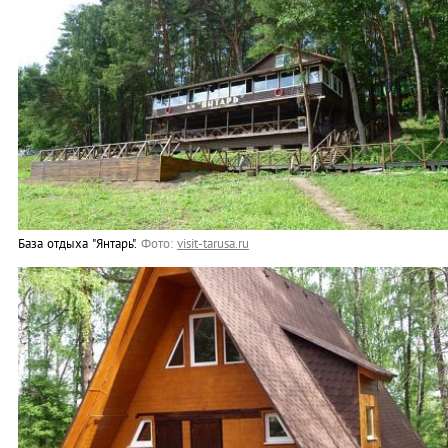
База отдыха "Янтарь".
Фото:
visit-tarusa.ru