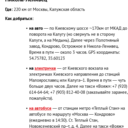
Где:
220 км от Москвы, Калужская область
Как добраться:
на авто
— по Киевскому шоссе ~170км от МКАД до
поворота на Калугу (но свернуть не в сторону
Калуги, а на Медынь). Далее через Полотняный
завод, Кондрово, Острожное в Никола-Ленивец.
Время в пути — около 3 часов. GPS координаты:
54.75782, 35.60123
на
электричке
— от Киевского вокзала на
электричках Киевского направления до станций
Малоярославец или Калуга–1. Время в пути — чуть
больше двух часов. Далее на такси «Вояж»: +7 (920)
614-64-64; +7 (903) 812-40-08 (заказывайте заранее,
пожалуйста).
на автобусе
— от станции метро «Теплый Стан» на
автобусе по маршруту «Москва — Кондрово»
(ежедневно в 14:30). Ст. Теплый Стан,
Новоясеневский пр–т, д. 4. Далее на такси «Вояж»