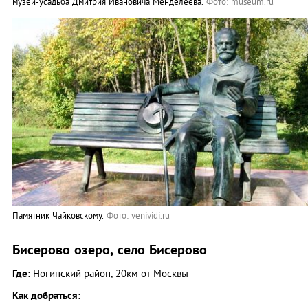
музей-усадьба Дмитрия Ивановича Менделеева.
Фото: museum.ru
Памятник Чайковскому.
Фото: venividi.ru
Бисерово озеро, село Бисерово
Где:
Ногинский район, 20км от Москвы
Как добраться: