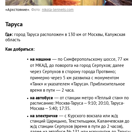
«Архстояние».
Фото:
nikola-lenivets.com
Таруса
Где:
город Таруса расположен в 130 км от Москвы, Калужская
область
Как добраться:
на машине
— по Симферопольскому шоссе, 77 км
от МКАД, до поворота на город Серпухов; далее
через Серпухов в сторону города Протвино;
примерно через 5 км развилка с монументом
«Танк» и указателем «Таруса». Приблизительное
время в пути — 2 часа.
на автобусе
— от станции метро «Теплый стан» по
расписанию: Москва-Таруса – 9:10; 20:10, Таруса-
Москва – 5:40; 17:35.
на электричке
— с Курского вокзала или ж/д
станций Царицыно, Текстильщики, Каланчевская до
ж/д станции Серпухов (время в пути до 2 часов),
далее на автобусе № 131 или маршрутке до Тарусы.