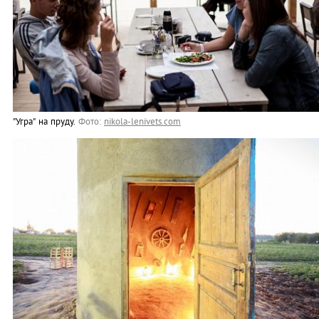
"Угра" на пруду.
Фото:
nikola-lenivets.com