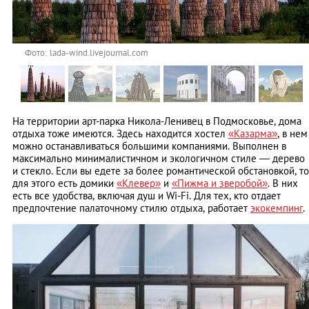
Фото: lada-wind.livejournal.com
На территории арт-парка Никола-Ленивец в Подмосковье, дома
отдыха тоже имеются. Здесь находится хостел
«Казарма»
, в нем
можно останавливаться большими компаниями. Выполнен в
максимально минималистичном и экологичном стиле — дерево
и стекло. Если вы едете за более романтической обстановкой, то
для этого есть домики
«Клевер»
и
«Пижма и зверобой»
. В них
есть все удобства, включая душ и Wi-Fi. Для тех, кто отдает
предпочтение палаточному стилю отдыха, работает
экокемпинг
.