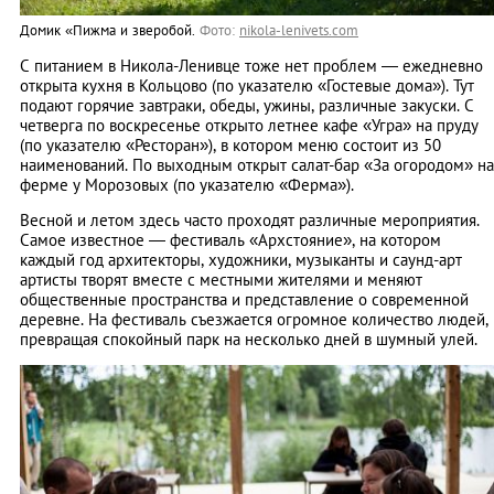
Домик «Пижма и зверобой.
Фото:
nikola-lenivets.com
С питанием в Никола-Ленивце тоже нет проблем — ежедневно
открыта кухня в Кольцово (по указателю «Гостевые дома»). Тут
подают горячие завтраки, обеды, ужины, различные закуски. С
четверга по воскресенье открыто летнее кафе «Угра» на пруду
(по указателю «Ресторан»), в котором меню состоит из 50
наименований. По выходным открыт салат-бар «За огородом» на
ферме у Морозовых (по указателю «Ферма»).
Весной и летом здесь часто проходят различные мероприятия.
Самое известное — фестиваль «Архстояние», на котором
каждый год архитекторы, художники, музыканты и саунд-арт
артисты творят вместе с местными жителями и меняют
общественные пространства и представление о современной
деревне. На фестиваль съезжается огромное количество людей,
превращая спокойный парк на несколько дней в шумный улей.