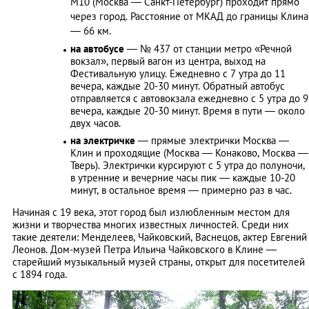
М10 (Москва — Санкт-Петербург) проходит прямо
через город. Расстояние от МКАД до границы Клина
— 66 км.
на автобусе
— № 437 от станции метро «Речной
вокзал», первый вагон из центра, выход на
Фестивальную улицу. Ежедневно с 7 утра до 11
вечера, каждые 20-30 минут. Обратный автобус
отправляется с автовокзала ежедневно с 5 утра до 9
вечера, каждые 20-30 минут. Время в пути — около
двух часов.
на электричке
— прямые электрички Москва —
Клин и проходящие (Москва — Конаково, Москва —
Тверь). Электрички курсируют с 5 утра до полуночи,
в утренние и вечерние часы пик — каждые 10-20
минут, в остальное время — примерно раз в час.
Начиная с 19 века, этот город был излюбленным местом для
жизни и творчества многих известных личностей. Среди них
такие деятели: Менделеев, Чайковский, Васнецов, актер Евгений
Леонов. Дом-музей Петра Ильича Чайковского в Клине —
старейший музыкальный музей страны, открыт для посетителей
с 1894 года.