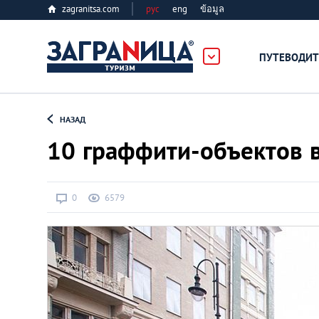
zagranitsa.com
рус
eng
ข้อมูล
ПУТЕВОДИТ
Loading...
НАЗАД
10 граффити-объектов 
0
6579
Алматы
Астана
Афины