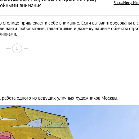
ЗаграNица.Мо
стойными внимания
в столице привлекает к себе внимание. Если вы заинтересованы в с
кве найти любопытные, талантливые и даже культовые объекты стрит
жниками.
Столичные экспози
малоизвестных му
1
Москвы
ГИД: ЛУЧШЕЕ В МОСКВЕ
у, работа одного из ведущих уличных художников Москвы.