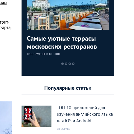
сква
трит-
-арта,
ции: 7
Самые уютные террасы
Таинств
10 лучш
зеев
московских ресторанов
готичес
зимы 20
москвич
ГИД: ЛУЧШЕЕ В МОСКВЕ
ГИД: ЛУЧШЕЕ В М
ГИД: ЛУЧШЕЕ В М
Популярные статьи
ТОП-10 приложений для
изучения английского языка
для iOS и Android
LIFESTYLE