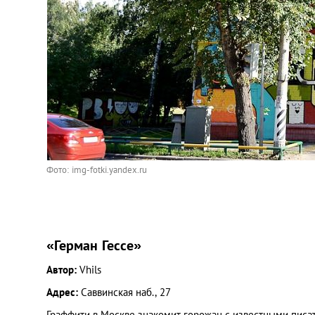
Фото: img-fotki.yandex.ru
«Герман Гессе»
Автор:
Vhils
Адрес:
Саввинская наб., 27
Граффити в Москве знакомит горожан с известными писат