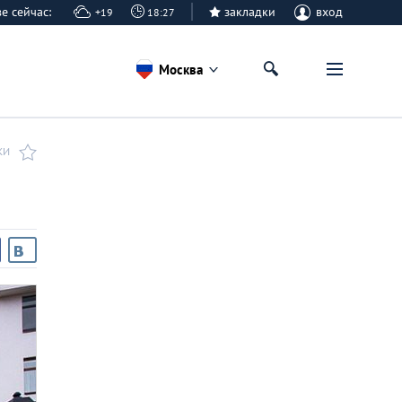
кве сейчас:
закладки
вход
+19
18:28
Москва
КИ