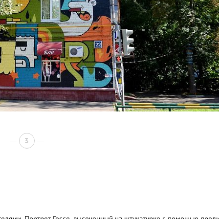
3
елями. Портрет Гессе, высеченный на штукатурке с помощью дрели