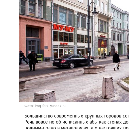
Киев
Лондон
Лос-Анджелес
Москва
Париж
Паттайя
Пхукет
Фото: img-fotki.yandex.ru
Санкт-Петербург
Большинство современных крупных городов сег
Речь вовсе не об исписанных абы как стенах д
полным-полно в мегаполисах, а о настоящих пр