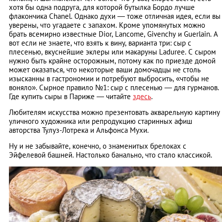
хотя бы одна подруга, для которой бутылка Бордо лучше
флакончика Chanel. Однако духи — тоже отличная идея, если вы
уверены, что угадаете с запахом. Кроме упомянутых можно
брать всемирно известные Dior, Lancome, Givenchy и Guerlain. А
вот если не знаете, что взять к вину, варианта три: сыр с
плесенью, вкуснейшие эклеры или макаруны Laduree. С сыром
нужно быть крайне осторожным, потому как по приезде домой
может оказаться, что некоторые ваши домочадцы не столь
изысканны в гастрономии и потребуют выбросить, «чтобы не
воняло». Сырное правило №1: сыр с плесенью — для гурманов.
Где купить сыры в Париже — читайте
здесь
.
Любителям искусства можно презентовать акварельную картину
уличного художника или репродукцию старинных афиш
авторства Тулуз-Лотрека и Альфонса Мухи.
Ну и не забывайте, конечно, о знаменитых брелоках с
Эйфелевой башней. Настолько банально, что стало классикой.