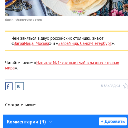
Фото: shutterstock.com
Чем заняться в двух российских столицах, знают
«
ЗаграNица. Москва
» и «
ЗаграNица. Санкт-Петербург
».
Читайте также: «
Напиток №1: как пьют чай в разных странах
мира
».
В ЗАКЛАДКИ
Смотрите также:
Комментарии (4)
+ Добавить