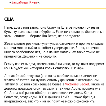
«
ЗаграNица. Киев
».
США
Папе, другу или взрослому брату из Штатов можно привезти
бутылку выдержанного бурбона. Если не сильно разбираетесь в
этом напитке — берите Jim Beam, не прогадаете.
Жевательные резинки, чупа-чупсы, батончики и прочие сладкие
мелочи можно найти в любом супермаркете. В них, конечно,
ничего особенного нет, но в наших магазинах такие точно не
продаются. Дешево и не сердито.
Если у вас есть друг, помешанный на кино, то лучшим подарком
из LA будет миниатюрная копия статуэтки «Оскар».
Для любимой девушки (это когда вообще никаких денег не
жалко) обязательно нужно купить украшения в легендарном
Tiffany & Co или красивейшее белье в
Victoria's Secret
. Также из
дорогих подарков стоит выделить технику Apple, поскольку в
США она всё равно обойдется дешевле, чем дома. Кеды
Converse, вездеходы UGG и джинсы Levi's — тоже бренды
американские, так что и на их покупке можно сэкономить.