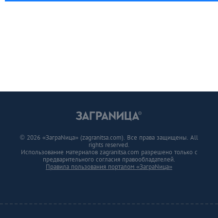
© 2026 «ЗаграNица» (zagranitsa.com). Все права защищены. All
rights reserved.
Использование материалов zagranitsa.com разрешено только с
предварительного согласия правообладателей.
Правила пользования порталом «ЗаграNица»