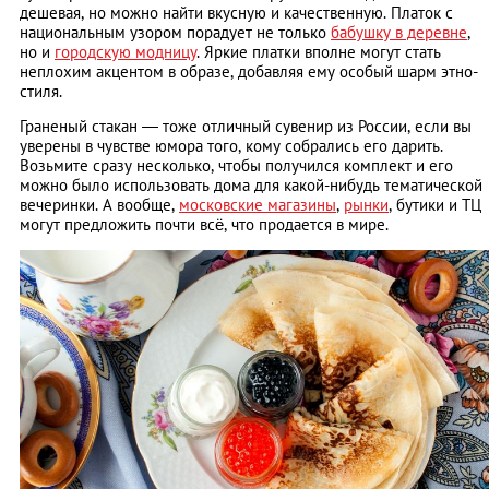
дешевая, но можно найти вкусную и качественную. Платок с
национальным узором порадует не только
бабушку в деревне
,
но и
городскую модницу
. Яркие платки вполне могут стать
неплохим акцентом в образе, добавляя ему особый шарм этно-
стиля.
Граненый стакан — тоже отличный сувенир из России, если вы
уверены в чувстве юмора того, кому cобрались его дарить.
Возьмите сразу несколько, чтобы получился комплект и его
можно было использовать дома для какой-нибудь тематической
вечеринки. А вообще,
московские магазины
,
рынки
, бутики и ТЦ
могут предложить почти всё, что продается в мире.