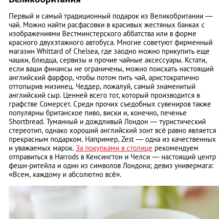
Первый и самый традиционный подарок из Великобритании —
чай. Можно найти расфасовки в красивых жестяных банках с
изображениями Вестминстерского аббатства или в форме
красного двухэтажного автобуса. Многие советуют фирменный
магазин Whittard of Chelsea, где заодно можно прикупить еще
чашки, блюдца, сервизы и прочие чайные аксессуары. Кстати,
если ваши финансы не ограничены, можно поискать настоящий
английский фарфор, чтобы потом пить чай, аристократично
оттопырив мизинец. Чеддер, пожалуй, самый знаменитый
английский сыр. Ценней всего тот, который производится в
графстве Сомерсет. Среди прочих съедобных сувениров также
популярны британское пиво, виски и, конечно, печенье
Shortbreаd. Туманный и дождливый Лондон — туристический
стереотип, однако хороший английский зонт всё равно является
прекрасным подарком. Например, Zest — одна из качественных
и уважаемых марок.
За покупками в столице
рекомендуем
отправиться в Harrods в Кенсингтон и Челси — настоящий центр
фешн-ритейла и один из символов Лондона; девиз универмага:
«Всем, каждому и абсолютно всё».