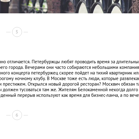
5
енно отличается. Петербуржцы любят проводить время за длительн
оего города. Вечерами они часто собираются небольшими компания
ного концерта петербуржец скорее пойдет на тихий квартирник ил
рогому ночному клубу. В Москве тоже есть люди, которые развлека
 и престижем. Открылся новый дорогой ресторан? Москвич обязан т
ч должен тусоваться там же. Жителям Белокаменной некогда долго
еденный перерыв используют как время для бизнес-ланча, а по веч
6