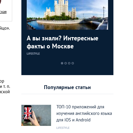
ская
йцо».
 с
А вы знали? Интересные
Сексуал
Охота н
ков для
факты о Москве
Москвы:
завидны
клубов
LIFESTYLE
LIFESTYLE
LIFESTYLE
юр
т. п.
Популярные статьи
вской
ТОП-10 приложений для
изучения английского языка
для iOS и Android
LIFESTYLE