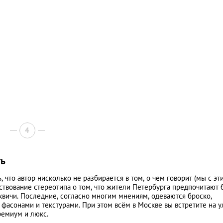
4
ть
ь, что автор нисколько не разбирается в том, о чем говорит (мы с эт
ствование стереотипа о том, что жители Петербурга предпочитают 
квичи. Последние, согласно многим мнениям, одеваются броско,
, фасонами и текстурами. При этом всём в Москве вы встретите на 
емиум и люкс.