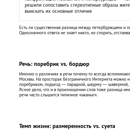
решили сопоставить стереотипные образы жите
выискать их основные отличия
Есть ли существенная разница между петербуржцами и л
Однозначного ответа не знает никто, но спорить, отстаив
Речь: поребрик vs. бордюр
Именно о различиях в речи почему-то всегда вспоминают
Москвы. На просторах безграничного Интернета можно н
поребриком, подъезд — парадной, шаурму — шавермой, гр
Ясное дело, что и в произношении слов тоже разница име
речи часто слышится типичное «аканье».
Темп жизни: размеренность vs. суета