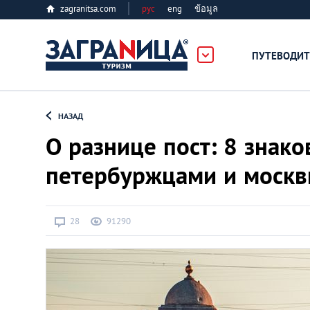
zagranitsa.com
рус
eng
ข้อมูล
ПУТЕВОДИТ
Loading...
НАЗАД
О разнице пост: 8 знак
петербуржцами и моск
Алматы
28
91290
Астана
Афины