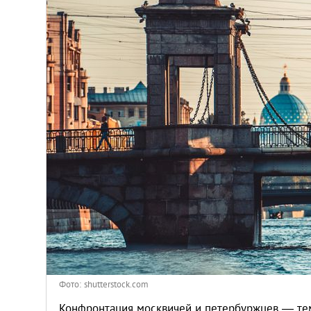
Киев
Лондон
Лос-Анджелес
Москва
Париж
Паттайя
Пхукет
Санкт-Петербург
Фото: shutterstock.com
Конфронтация москвичей и петербуржцев — тем