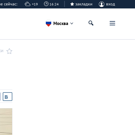
кве сейчас:
закладки
вход
+19
16:24
Москва
КИ