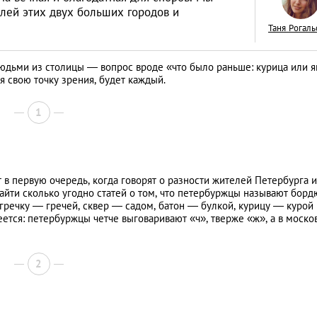
лей этих двух больших городов и
Таня Рогаль
юдьми из столицы — вопрос вроде «что было раньше: курица или я
ая свою точку зрения, будет каждый.
В любой стране —
кайфом! 7 лайфха
1
путешественников
LIFESTYLE
 в первую очередь, когда говорят о разности жителей Петербурга и
айти сколько угодно статей о том, что петербуржцы называют борд
ечку — гречей, сквер — садом, батон — булкой, курицу — курой и 
ется: петербуржцы четче выговаривают «ч», тверже «ж», а в моско
2