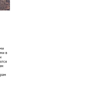
ыми
ми в
и
ются
ам
ерам