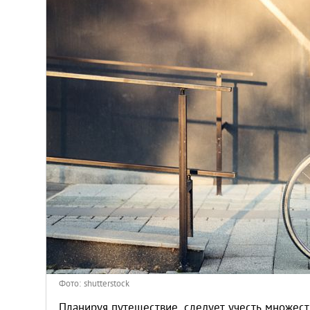
Киев
Лондон
Лос-Анджелес
Москва
Париж
Паттайя
Пхукет
Санкт-Петербург
Фото: shutterstock
Планируя путешествие, следует учесть множест