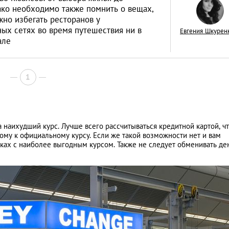
ако необходимо также помнить о вещах,
жно избегать ресторанов у
ных сетях во время путешествия ни в
Евгения Шкурен
але
В любой стране —
1
кайфом! 7 лайфха
путешественников
LIFESTYLE
а наихудший курс. Лучше всего рассчитываться кредитной картой, ч
му к официальному курсу. Если же такой возможности нет и вам
ках с наиболее выгодным курсом. Также не следует обменивать де