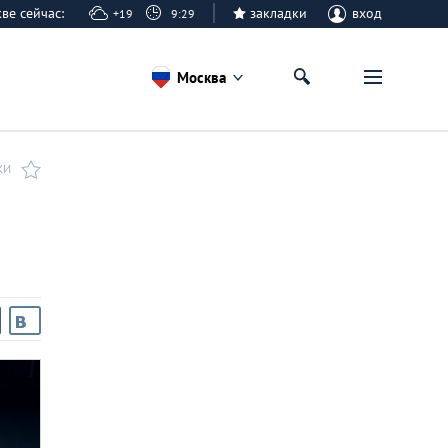
кве сейчас:
закладки
вход
+19
9:29
Москва
КИ