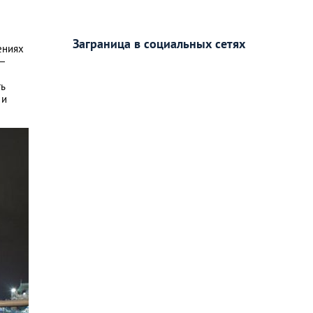
Заграница в социальных сетях
дениях
—
ть
 и