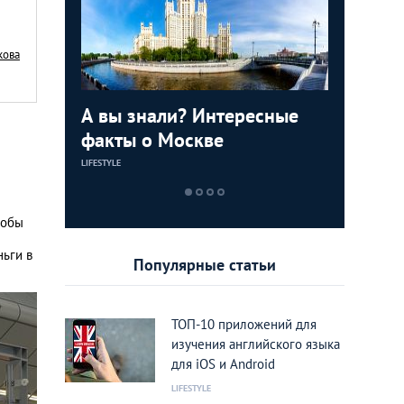
кова
 с
А вы знали? Интересные
Сексуал
Охота н
ков для
факты о Москве
Москвы:
завидны
клубов
LIFESTYLE
LIFESTYLE
LIFESTYLE
тобы
ньги в
Популярные статьи
ТОП-10 приложений для
изучения английского языка
для iOS и Android
LIFESTYLE