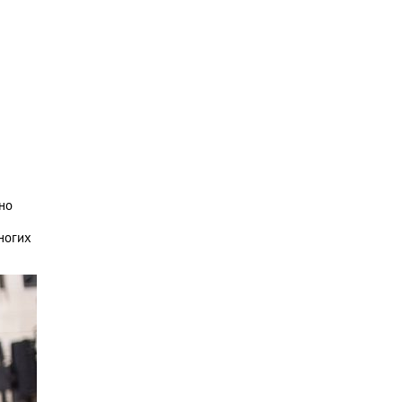
 но
ногих