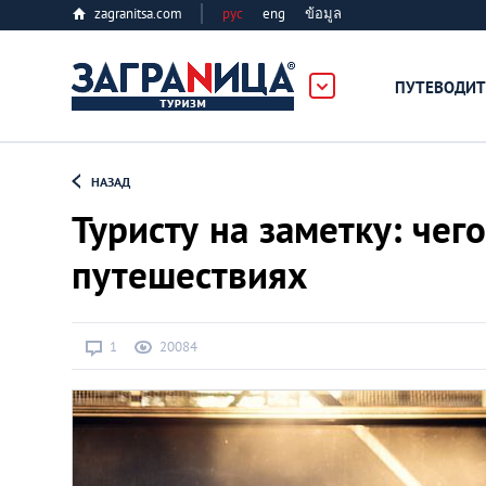
zagranitsa.com
рус
eng
ข้อมูล
ПУТЕВОДИТ
Loading...
НАЗАД
Туристу на заметку: чего
путешествиях
Алматы
1
20084
Астана
Афины