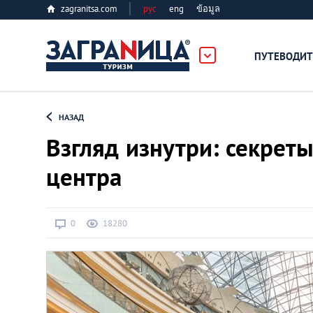
zagranitsa.com
рус
eng
ข้อมูล
ПУТЕВОДИТ
Loading...
НАЗАД
Взгляд изнутри: секрет
центра
Алматы
0
18280
Астана
Афины