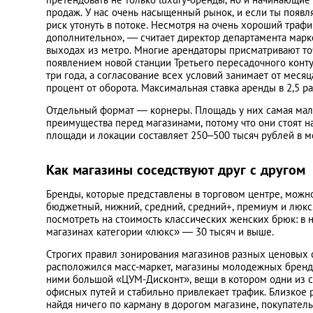
продаж. У нас очень насыщенный рынок, и если ты появл
риск утонуть в потоке. Несмотря на очень хороший трафи
дополнительно», — считает директор департамента марк
выходах из метро. Многие арендаторы присматривают точ
появлением новой станции Третьего пересадочного конту
три года, а согласование всех условий занимает от меся
процент от оборота. Максимальная ставка аренды в 2,5 р
Отдельный формат — корнеры. Площадь у них самая мален
преимущества перед магазинами, потому что они стоят н
площади и локации составляет 250–500 тысяч рублей в м
Как магазины соседствуют друг с другом
Бренды, которые представлены в торговом центре, можно 
бюджетный, нижний, средний, средний+, премиум и люкс.
посмотреть на стоимость классических женских брюк: в 
магазинах категории «люкс» — 30 тысяч и выше.
Строгих правил зонирования магазинов разных ценовых с
расположился масс-маркет, магазины молодежных брендов 
ними большой «ЦУМ-Дисконт», вещи в котором одни из с
офисных путей и стабильно привлекает трафик. Близкое 
найдя ничего по карману в дорогом магазине, покупател