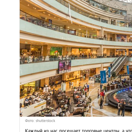
Киев
Лондон
Лос-Анджелес
Москва
Париж
Паттайя
Пхукет
Санкт-Петербург
Фото: shutterstock
Каждый из нас посещает торговые центры, а что