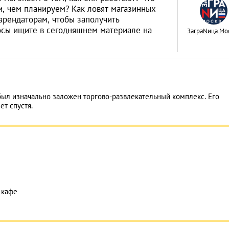
и, чем планируем? Как ловят магазинных
арендаторам, чтобы заполучить
осы ищите в сегодняшнем материале на
ЗаграNица.Мо
В любой стране —
кайфом! 7 лайфха
путешественников
LIFESTYLE
был изначально заложен торгово-развлекательный комплекс. Его
ет спустя.
 кафе