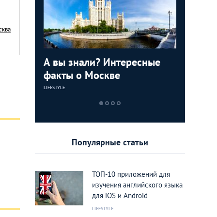
сква
 с
А вы знали? Интересные
Сексуал
Охота н
ков для
факты о Москве
Москвы:
завидны
клубов
LIFESTYLE
LIFESTYLE
LIFESTYLE
Популярные статьи
ТОП-10 приложений для
изучения английского языка
для iOS и Android
LIFESTYLE