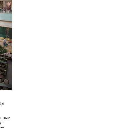
нды
анные
ут
ших