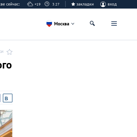
кве сейчас:
закладки
вход
+19
3:27
Москва
КИ
ого