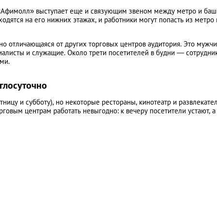
 «Афимолл» выступает еще и связующим звеном между метро и баш
одятся на его нижних этажах, и работники могут попасть из метро 
о отличающаяся от других торговых центров аудитория. Это мужч
алисты и служащие. Около трети посетителей в будни — сотрудни
ми.
глосуточно
ятницу и субботу), но некоторые рестораны, кинотеатр и развлекат
говым центрам работать невыгодно: к вечеру посетители устают, а