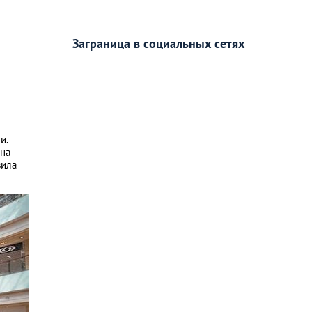
Заграница в социальных сетях
и.
она
вила