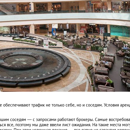
 обеспечивают трафик не только себе, но и соседям. Условия аре
жайшим соседям — с запросами работают брокеры. Самые востребов
ься все, поэтому мы даже ввели лист ожидания. На такие места мог
 марки. При этом успешная локация — все равно не гарантия хоро