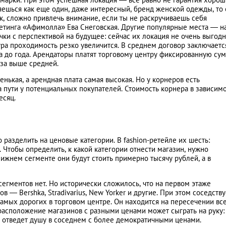
яешься как еще один, даже интересный, бренд женской одежды, то 
к, сложно привлечь внимание, если ты не раскручиваешь себя
етинга «Афимолла» Ева Снеговская. Другие популярные места — н
ки с перспективой на будущее: сейчас их локация не очень выгодна
ра проходимость резко увеличится. В среднем договор заключаетс
ца до года. Арендаторы платят торговому центру фиксированную су
аза выше средней.
ькая, а арендная плата самая высокая. Но у корнеров есть
а пути у потенциальных покупателей. Стоимость корнера в зависимо
есяц.
разделить на ценовые категории. В fashion-ретейле их шесть:
 Чтобы определить, к какой категории отнести магазин, нужно
нижнем сегменте они будут стоить примерно тысячу рублей, а в
егментов нет. Но исторически сложилось, что на первом этаже
— Bershka, Stradivarius, New Yorker и другие. При этом соседству
амых дорогих в торговом центре. Он находится на пересечении вс
расположение магазинов с разными ценами может сыграть на руку:
ь отведет душу в соседнем с более демократичными ценами.