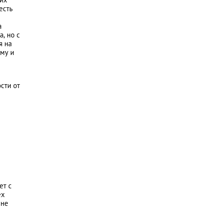
есть
а
, но с
я на
мму и
сти от
ет с
ех
 не