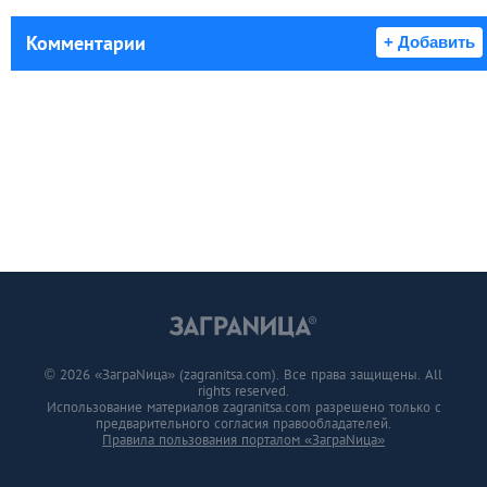
Комментарии
+ Добавить
© 2026 «ЗаграNица» (zagranitsa.com). Все права защищены. All
rights reserved.
Использование материалов zagranitsa.com разрешено только с
предварительного согласия правообладателей.
Правила пользования порталом «ЗаграNица»