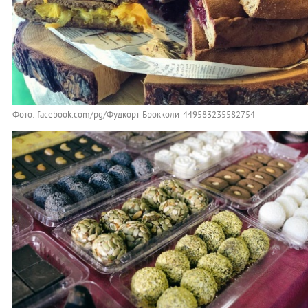
Фото: facebook.com/pg/Фудкорт-Брокколи-449583235582754