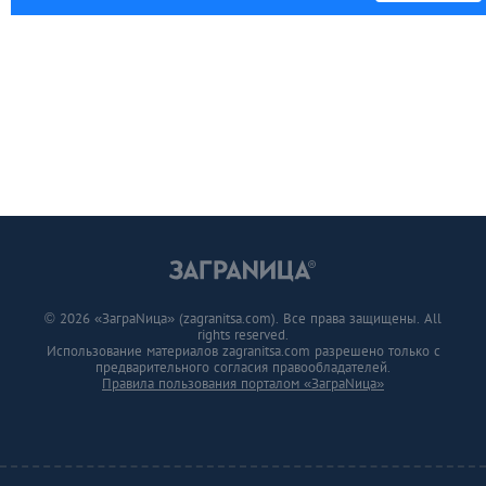
© 2026 «ЗаграNица» (zagranitsa.com). Все права защищены. All
rights reserved.
Использование материалов zagranitsa.com разрешено только с
предварительного согласия правообладателей.
Правила пользования порталом «ЗаграNица»