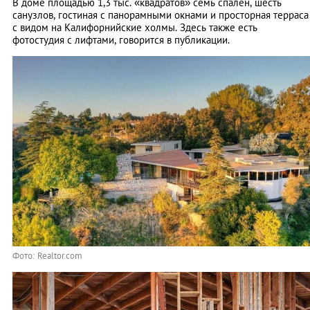
В доме площадью 1,3 тыс. «квадратов» семь спален, шесть
санузлов, гостиная с панорамными окнами и просторная терраса
с видом на Калифорнийские холмы. Здесь также есть
фотостудия с лифтами, говорится в публикации.
Фото: Realtor.com