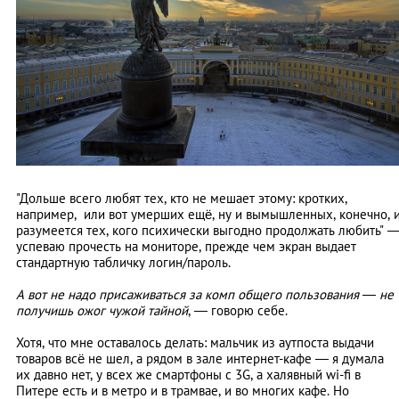
"Дольше всего любят тех, кто не мешает этому: кротких,
например, или вот умерших ещё, ну и вымышленных, конечно, 
разумеется тех, кого психически выгодно продолжать любить"
успеваю прочесть на мониторе, прежде чем экран выдает
стандартную табличку логин/пароль.
А вот не надо присаживаться за комп общего пользования — не
получишь ожог чужой тайной
,
—
говорю себе.
Хотя, что мне оставалось делать: мальчик из аутпоста выдачи
товаров всё не шел, а рядом в зале интернет-кафе
—
я думала
их давно нет, у всех же смартфоны с 3G, а халявный wi-fi в
Питере есть и в метро и в трамвае, и во многих кафе. Но