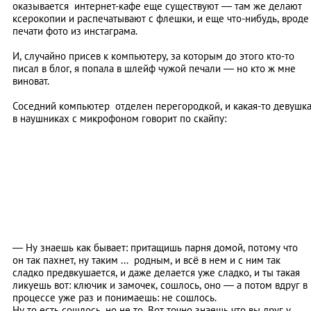
оказывается интернет-кафе еще существуют
—
там же делают
ксерокопии и распечатывают с флешки, и еще что-нибудь, вроде
печати фото из инстаграма.
И, случайно присев к компьютеру, за которым до этого кто-то
писал в блог, я попала в шлейф чужой печали
—
но кто ж мне
виноват.
Соседний компьютер отделен перегородкой, и какая-то девушк
в наушниках с микрофоном говорит по скайпу:
—
Ну знаешь как бывает: притащишь парня домой, потому что
он так пахнет, ну таким ... родным, и всё в нем и с ним так
сладко предвкушается, и даже делается уже сладко, и ты такая
ликуешь вот: ключик и замочек, сошлось, оно
—
а потом вдруг в
процессе уже раз и понимаешь: не сошлось.
Ну то есть сошлось, но не то. Вот точно знаешь что вы друг у