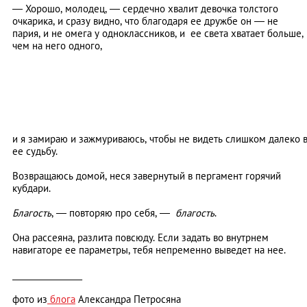
—
Хорошо, молодец,
—
сердечно хвалит девочка толстого
очкарика, и сразу видно, что благодаря ее дружбе он
—
не
пария, и не омега у одноклассников, и ее света хватает больше,
чем на него одного,
и я замираю и зажмуриваюсь, чтобы не видеть слишком далеко 
ее судьбу.
Возвращаюсь домой, неся завернутый в пергамент горячий
кубдари.
Благость
,
—
повторяю про себя,
—
благость
.
Она рассеяна, разлита повсюду. Если задать во внутрнем
навигаторе ее параметры, тебя непременно выведет на нее.
_________________
фото из
блога
Александра Петросяна