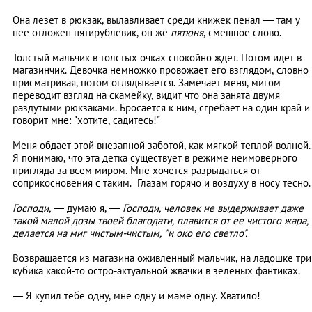
Она лезет в рюкзак, вылавливает среди книжек пенал
—
там у
нее отложен пятирублевик, он же
пятюня
, смешное слово.
Толстый мальчик в толстых очках спокойно ждет. Потом идет в
магазинчик. Девочка немножко провожает его взглядом, словно
присматривая, потом оглядывается. Замечает меня, мигом
переводит взгляд на скамейку, видит что она занята двумя
раздутыми рюкзаками. Бросается к ним, сгребает на один край и
говорит мне: "хотите, садитесь!"
Меня обдает этой внезапной заботой, как мягкой теплой волной.
Я понимаю, что эта детка существует в режиме неимоверного
пригляда за всем миром. Мне хочется разрыдаться от
соприкосновения с таким. Глазам горячо и воздуху в носу тесно
Господи,
—
думаю я,
—
Господи, человек не выдерживает даже
такой малой дозы твоей благодати, плавится от ее чистого жара,
делается на миг чистым-чистым, "и око его светло".
Возвращается из магазина оживленный мальчик, на ладошке три
кубика какой-то остро-актуальной жвачки в зеленых фантиках.
—
Я купил тебе одну, мне одну и маме одну. Хватило!