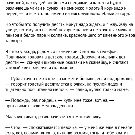
начинкой, пахнущей знойными специями, и кажется будто
различаешь чаман и сумах, и немножко молотый кориандр и
перец
—
и все это посажено на мясо-луково-хлебный аккорд.
Но чтобы это получить десять минут надо ждать, и я жду. Жду на
улице, потому что в самой пекарне жарко и не хочется смущать
пекаря в белой паре и колпаке, краснолицего от каменного жара
тандыра.
Я стою у входа, рядом со скамейкой. Смотрю в телефон.
Поднимаю голову на детские голоса. Девочка и мальчик дет
десяти
—
скинули школьные рюкзаки на скамейку, и считают
каждый свою мелочь из карманов.
—
Рубля точно не хватает, а может и больше, если подорожало,
—
говорит толстый десятилетка в очках, на пухлой ладони
тщательно посчитанная мелочь,
—
ладно, куплю только маме.
—
Подожди, раз пойдешь
—
купи мне тоже, вот, на,
—
протягивает свою мелочь девочка.
Мальчик кивает, разворачивается к магазинчику.
—
Стой!
—
спохватывается девочка,
—
у меня же еще в пенале
есть, вот, возьми пятюню, пятюню возьми, тогда и тебе хватит.