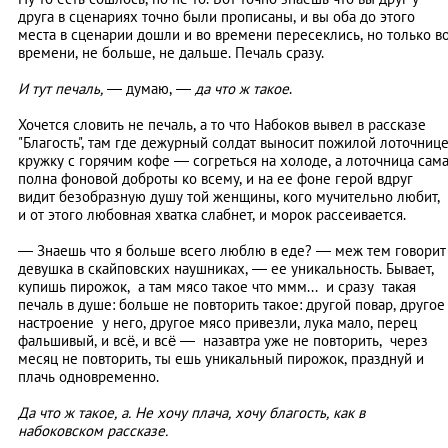
друга в сценариях точно были прописаны, и вы оба до этого
места в сценарии дошли и во времени пересеклись, но только в
времени, не больше, не дальше. Печаль сразу.
И тут печаль,
—
думаю,
—
да что ж такое
.
Хочется словить не печаль, а то что Набоков вывел в рассказе
"Благость", там где дежурный солдат выносит пожилой лоточниц
кружку с горячим кофе
—
согреться на холоде, а лоточница сам
полна фоновой доброты ко всему, и на ее фоне герой вдруг
видит безобразную душу той женщины, кого мучительно любит,
и от этого любовная хватка слабнет, и морок рассеивается.
—
Знаешь что я больше всего люблю в еде?
—
меж тем говорит
девушка в скайповских наушниках,
—
ее уникальность. Бывает,
купишь пирожок, а там мясо такое что ммм... и сразу такая
печаль в душе: больше не повторить такое: другой повар, другое
настроение у него, другое мясо привезли, лука мало, перец
фальшивый, и всё, и всё
—
назавтра уже не повторить, через
месяц не повторить, ты ешь уникальный пирожок, празднуй и
плачь одновременно.
Да что ж такое, а. Не хочу плача, хочу благость, как в
набоковском рассказе.