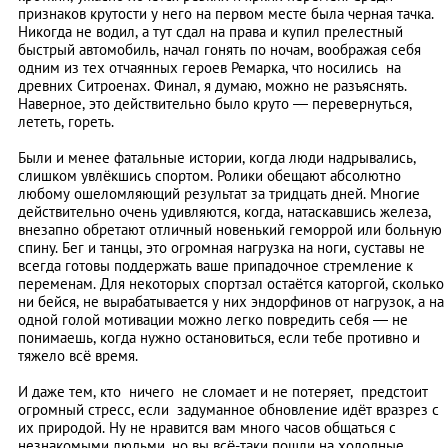
признаков крутости у него на первом месте была черная тачка.
Никогда не водил, а тут сдал на права и купил прелестный
быстрый автомобиль, начал гонять по ночам, воображая себя
одним из тех отчаянных героев Ремарка, что носились на
древних Ситроенах. Финал, я думаю, можно не разъяснять.
Наверное, это действительно было круто — перевернуться,
лететь, гореть.
Были и менее фатальные истории, когда люди надрывались,
слишком увлёкшись спортом. Ролики обещают абсолютно
любому ошеломляющий результат за тридцать дней. Многие
действительно очень удивляются, когда, натаскавшись железа,
внезапно обретают отличный новенький геморрой или больную
спину. Бег и танцы, это огромная нагрузка на ноги, суставы не
всегда готовы поддержать ваше припадочное стремление к
переменам. Для некоторых спортзал остаётся каторгой, сколько
ни бейся, не вырабатывается у них эндорфинов от нагрузок, а на
одной голой мотивации можно легко повредить себя — не
понимаешь, когда нужно остановиться, если тебе противно и
тяжело всё время.
И даже тем, кто ничего не сломает и не потеряет, предстоит
огромный стресс, если задуманное обновление идёт вразрез с
их природой. Ну не нравится вам много часов общаться с
незнакомыми людьми, но вы всё-таки пошли на холодные