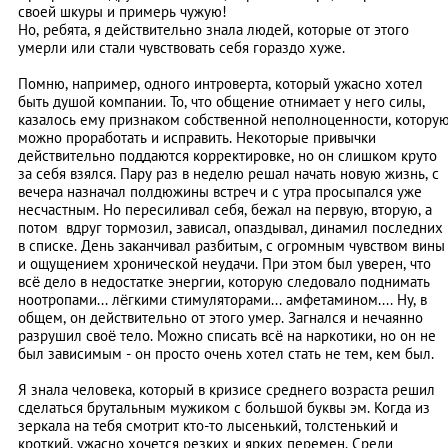
своей шкуры и примерь чужую!
Но, ребята, я действительно знала людей, которые от этого
умерли или стали чувствовать себя гораздо хуже.
Помню, например, одного интроверта, который ужасно хотел
быть душой компании. То, что общение отнимает у него силы,
казалось ему признаком собственной неполноценности, котору
можно проработать и исправить. Некоторые привычки
действительно поддаются корректировке, но он слишком круто
за себя взялся. Пару раз в неделю решал начать новую жизнь, с
вечера назначал полдюжины встреч и с утра просыпался уже
несчастным. Но пересиливал себя, бежал на первую, вторую, а
потом вдруг тормозил, зависал, опаздывал, динамил последних
в списке. День заканчивал разбитым, с огромным чувством вины
и ощущением хронической неудачи. При этом был уверен, что
всё дело в недостатке энергии, которую следовало поднимать
ноотропами... лёгкими стимуляторами... амфетамином.... Ну, в
общем, он действительно от этого умер. Загнался и нечаянно
разрушил своё тело. Можно списать всё на наркотики, но он не
был зависимым - он просто очень хотел стать не тем, кем был.
Я знала человека, который в кризисе среднего возраста решил
сделаться брутальным мужиком с большой буквы эм. Когда из
зеркала на тебя смотрит кто-то лысенький, толстенький и
кроткий, ужасно хочется резких и ярких перемен. Среди