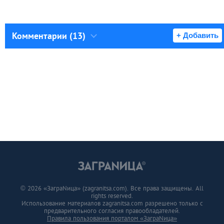
Комментарии (13)
+ Добавить
© 2026 «ЗаграNица» (zagranitsa.com). Все права защищены. All
rights reserved.
Использование материалов zagranitsa.com разрешено только с
предварительного согласия правообладателей.
Правила пользования порталом «ЗаграNица»