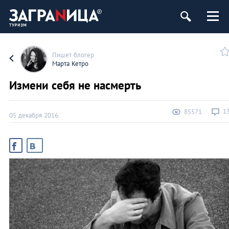
Пишет блогер
Марта Кетро
Измени себя не насмерть
1
85571
05 декабря 2016