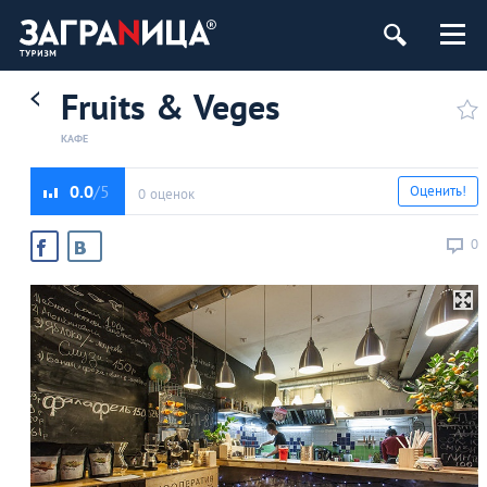
Fruits & Veges
КАФЕ
0.0
Оценить!
0 оценок
0