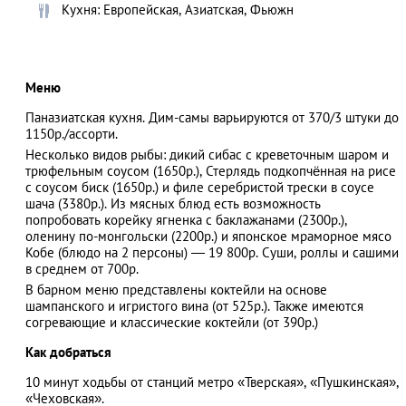
Кухня: Европейская, Азиатская, Фьюжн
АЗАД
Меню
Паназиатская кухня. Дим-самы варьируются от 370/3 штуки до
1150р./ассорти.
Несколько видов рыбы: дикий сибас с креветочным шаром и
трюфельным соусом (1650р.), Стерлядь подкопчённая на рисе
с соусом биск (1650р.) и филе серебристой трески в соусе
шача (3380р.). Из мясных блюд есть возможность
попробовать корейку ягненка с баклажанами (2300р.),
оленину по-монгольски (2200р.) и японское мраморное мясо
Кобе (блюдо на 2 персоны) — 19 800р. Суши, роллы и сашими
в среднем от 700р.
В барном меню представлены коктейли на основе
шампанского и игристого вина (от 525р.). Также имеются
согревающие и классические коктейли (от 390р.)
Как добраться
10 минут ходьбы от станций метро «Тверская», «Пушкинская»,
«Чеховская».