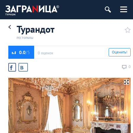
Турандот
РЕСТОРАНЫ
0.0
Оценить!
0 оценок
0