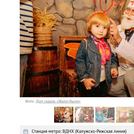
Астана
Афины
Киев
Лондон
Лос-Анджелес
Москва
Париж
Фото:
Дом сказок «Жили-были»
Паттайя
Станция метро: ВДНХ (Калужско-Рижская линия)
Пхукет