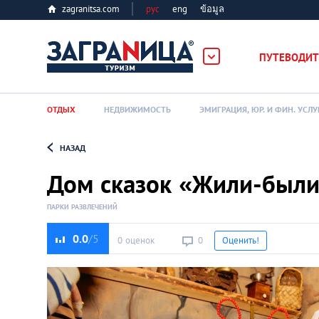
zagranitsa.com
рус
eng
ข้อมูล
ПУТЕВОДИТ
ОТДЫХ
НЕДВИЖИМОСТЬ
ЭМИГРАЦИЯ, ЮР. И ФИН. УСЛУ
НАЗАД
Loading...
Дом сказок «Жили-был
ПАРКИ РАЗВЛЕЧЕНИЙ
0.0
0 оценок
0
Оценить!
Алматы