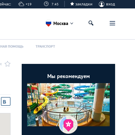
 сейчас:
закладки
вход
+19
7:45
Москва
ННАЯ ПОМОЩЬ
ТРАНСПОРТ
И
Мы рекомендуем