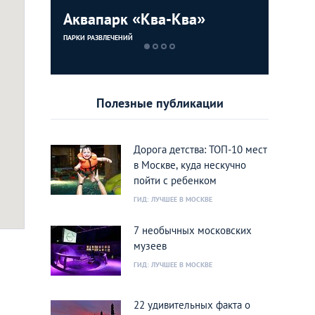
Аквапарк «Ква-Ква»
Батутны
Дом вел
ПАРКИ РАЗВЛЕЧЕНИЙ
ПАРКИ РАЗВЛЕЧЕ
ПАРКИ РАЗВЛЕЧЕ
Полезные публикации
Дорога детства: ТОП-10 мест
в Москве, куда нескучно
пойти с ребенком
ГИД: ЛУЧШЕЕ В МОСКВЕ
7 необычных московских
и»
музеев
ГИД: ЛУЧШЕЕ В МОСКВЕ
22 удивительных факта о