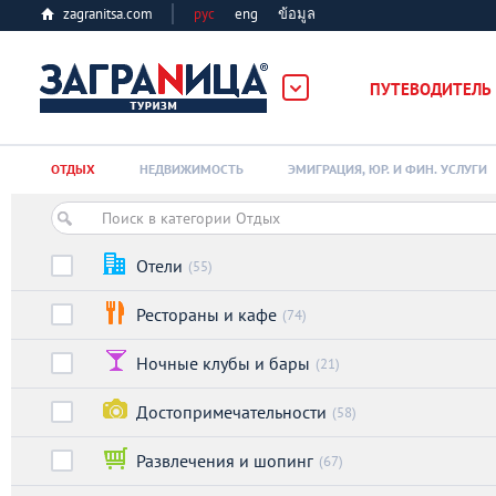
zagranitsa.com
рус
eng
ข้อมูล
ПУТЕВОДИТЕЛЬ
Loading...
ОТДЫХ
НЕДВИЖИМОСТЬ
ЭМИГРАЦИЯ, ЮР. И ФИН. УСЛУГИ
Отели
(55)
Рестораны и кафе
(74)
Алматы
Ночные клубы и бары
(21)
Астана
Достопримечательности
(58)
Афины
Развлечения и шопинг
(67)