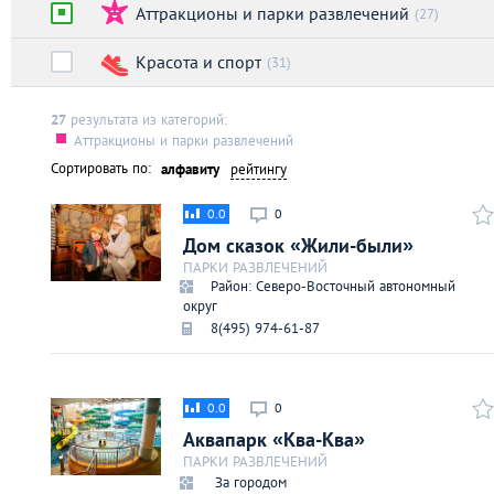
Аттракционы и парки развлечений
Киев
(27)
Красота и спорт
(31)
Лондон
27
результата из категорий:
Лос-Анджелес
Аттракционы и парки развлечений
Сортировать по:
алфавиту
рейтингу
Москва
0.0
0
Дом сказок «Жили-были»
Париж
ПАРКИ РАЗВЛЕЧЕНИЙ
Район: Северо-Восточный автономный
округ
Паттайя
8(495) 974-61-87
Пхукет
0.0
0
Аквапарк «Ква-Ква»
Санкт-Петербург
ПАРКИ РАЗВЛЕЧЕНИЙ
За городом