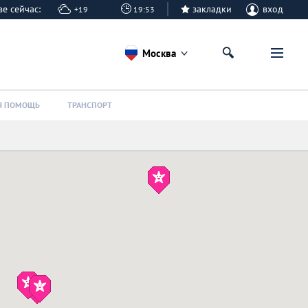
кве сейчас:
закладки
вход
+19
19:53
Москва
Я ПОМОЩЬ
ТРАНСПОРТ