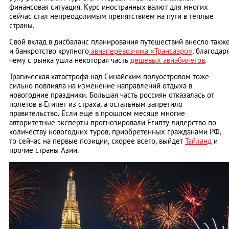
финансовая ситуация. Курс иностранных валют для многих
сейчас стал непреодолимым препятствием на пути в теплые
страны.
Свой вклад в дисбаланс планирования путешествий внесло такж
и банкротство крупного
авиаперевозчика «Трансаэро»
, благодар
чему с рынка ушла некоторая часть
дешевых авиабилетов
.
Трагическая катастрофа над Синайским полуостровом тоже
сильно повлияла на изменение направлений отдыха в
новогодние праздники. Большая часть россиян отказалась от
полетов в Египет из страха, а остальным запретило
правительство. Если еще в прошлом месяце многие
авторитетные эксперты прогнозировали Египту лидерство по
количеству новогодних туров, приобретенных гражданами РФ,
то сейчас на первые позиции, скорее всего, выйдет
Тайланд
и
прочие страны Азии.