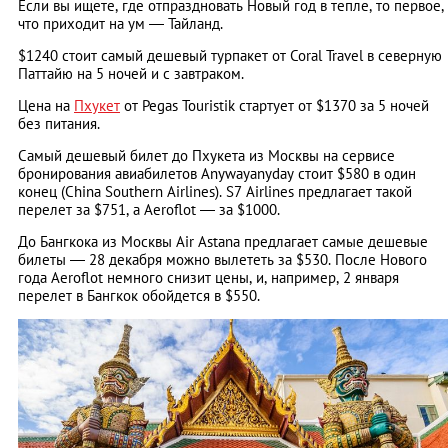
Если вы ищете, где отпраздновать Новый год в тепле, то первое,
что приходит на ум — Тайланд.
$1240 стоит самый дешевый турпакет от Coral Travel в северную
Паттайю на 5 ночей и с завтраком.
Цена на
Пхукет
от Pegas Touristik стартует от $1370 за 5 ночей
без питания.
Самый дешевый билет до Пхукета из Москвы на сервисе
бронирования авиабилетов Anywayanyday стоит $580 в один
конец (China Southern Airlines). S7 Airlines предлагает такой
перелет за $751, а Aeroflot — за $1000.
До Бангкока из Москвы Air Astana предлагает самые дешевые
билеты — 28 декабря можно вылететь за $530. После Нового
года Aeroflot немного снизит цены, и, например, 2 января
перелет в Бангкок обойдется в $550.