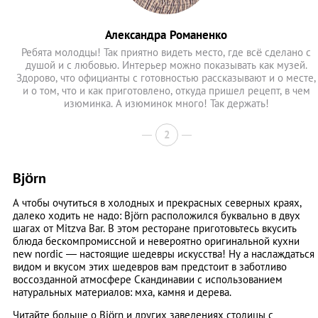
Александра Романенко
Ребята молодцы! Так приятно видеть место, где всё сделано с
душой и с любовью. Интерьер можно показывать как музей.
Здорово, что официанты с готовностью рассказывают и о месте,
и о том, что и как приготовлено, откуда пришел рецепт, в чем
изюминка. А изюминок много! Так держать!
2
Björn
А чтобы очутиться в холодных и прекрасных северных краях,
далеко ходить не надо: Björn расположился буквально в двух
шагах от Mitzva Bar. В этом ресторане приготовьтесь вкусить
блюда бескомпромиссной и невероятно оригинальной кухни
new nordic — настоящие шедевры искусства! Ну а наслаждаться
видом и вкусом этих шедевров вам предстоит в заботливо
воссозданной атмосфере Скандинавии с использованием
натуральных материалов: мха, камня и дерева.
Читайте больше о Björn и других заведениях столицы с