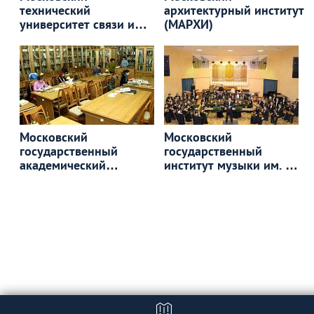
технический
архитектурный институт
университет связи и
(МАРХИ)
информатики
Московский
Московский
государственный
государственный
академический
институт музыки им. А.Г.
художественный
Шнитке
институт им. В.И.
Сурикова