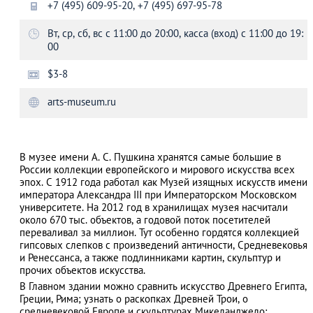
+7 (495) 609-95-20, +7 (495) 697-95-78
Вт, ср, сб, вс с 11:00 до 20:00, касса (вход) с 11:00 до 19:
00
АЗАД
$3-8
arts-museum.ru
В музее имени А. С. Пушкина хранятся самые большие в
России коллекции европейского и мирового искусства всех
эпох. С 1912 года работал как Музей изящных искусств имени
императора Александра III при Императорском Московском
университете. На 2012 год в хранилищах музея насчитали
около 670 тыс. объектов, а годовой поток посетителей
переваливал за миллион. Тут особенно гордятся коллекцией
гипсовых слепков с произведений античности, Средневековья
и Ренессанса, а также подлинниками картин, скульптур и
прочих объектов искусства.
В Главном здании можно сравнить искусство Древнего Египта,
Греции, Рима; узнать о раскопках Древней Трои, о
средневековой Европе и скульптурах Микеланджело;