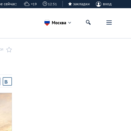
кве сейчас:
закладки
вход
+19
12:51
Москва
КИ