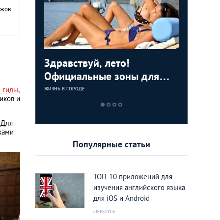
ыжов
мя:
Здравствуй, лето!
Все в те
Посети П
ы в
Официальные зоны для
спектак
покидая
купания в столице
Москве
питерск
 гиды
,
ЖИЗНЬ В ГОРОДЕ
ЖИЗНЬ В ГОРОДЕ
ЖИЗНЬ В ГОРОДЕ
иков и
 Для
ками
Популярные статьи
ТОП-10 приложений для
изучения английского языка
для iOS и Android
LIFESTYLE