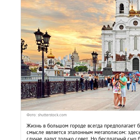
Киев
Лондон
Лос-Анджелес
Москва
Париж
Паттайя
Пхукет
Фото: shutterstock.com
Санкт-Петербург
Жизнь в большом городе всегда предполагает 
смысле является эталонным мегаполисом: здесь
случае дадут только совет. Но бесплатный сыр 