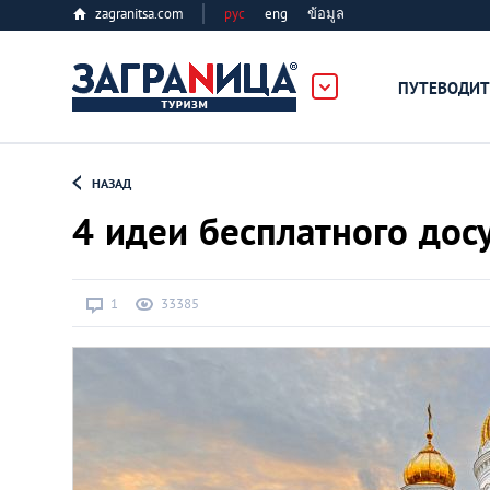
zagranitsa.com
рус
eng
ข้อมูล
ПУТЕВОДИТ
Loading...
НАЗАД
4 идеи бесплатного дос
1
33385
Алматы
Астана
Афины