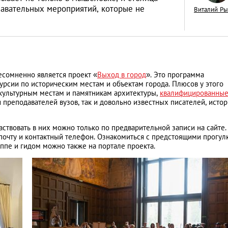
навательных мероприятий, которые не
Виталий Р
Москва сквозь вре
есомненно является проект «
Выход в город
». Это программа
изменения столиц
курсии по историческим местам и объектам города. Плюсов у этого
фотографиях
 культурным местам и памятникам архитектуры,
квалифицированные
ЖИЗНЬ В ГОРОДЕ
 преподавателей вузов, так и довольно известных писателей, истор
частвовать в них можно только по предварительной записи на сайте.
 почту и контактный телефон. Ознакомиться с предстоящими прогул
уппе и гидом можно также на портале проекта.