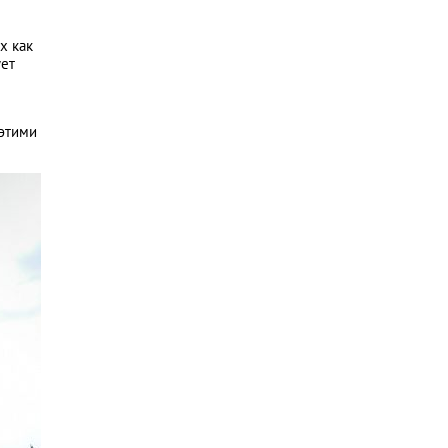
х как
ует
 этими