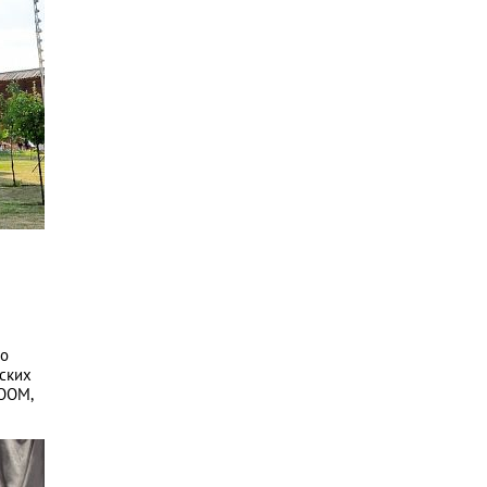
до
еских
ROOM,