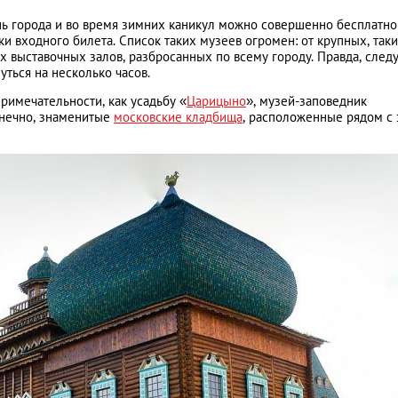
ень города и во время зимних каникул можно совершенно бесплатно
и входного билета. Список таких музеев огромен: от крупных, таки
х выставочных залов, разбросанных по всему городу. Правда, след
уться на несколько часов.
римечательности, как усадьбу «
Царицыно
», музей-заповедник
онечно, знаменитые
московские кладбища
, расположенные рядом с