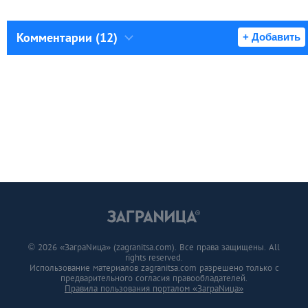
Комментарии (12)
+ Добавить
© 2026 «ЗаграNица» (zagranitsa.com). Все права защищены. All
rights reserved.
Использование материалов zagranitsa.com разрешено только с
предварительного согласия правообладателей.
Правила пользования порталом «ЗаграNица»