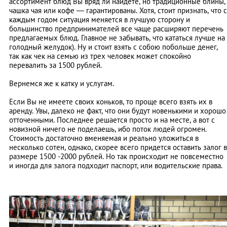
ассортимент блюд Вы вряд ли найдете, но традиционные блины,
чашка чая или кофе — гарантированы. Хотя, стоит признать, что с
каждым годом ситуация меняется в лучшую сторону и
большинство предпринимателей все чаще расширяют перечень
предлагаемых блюд. Главное не забывать, что кататься лучше на
голодный желудок). Ну и стоит взять с собою побольше денег,
так как чек на семью из трех человек может спокойно
перевалить за 1500 рублей.
Вернемся же к катку и услугам.
Если Вы не имеете своих коньков, то проще всего взять их в
аренду. Увы, далеко не факт, что они будут новенькими и хорошо
отточенными. Последнее решается просто и на месте, а вот с
новизной ничего не поделаешь, ибо поток людей огромен.
Стоимость достаточно вменяемая и реально уложиться в
несколько сотен, однако, скорее всего придется оставить залог в
размере 1500 -2000 рублей. Но так происходит не повсеместно
и иногда для залога подходит паспорт, или водительские права.