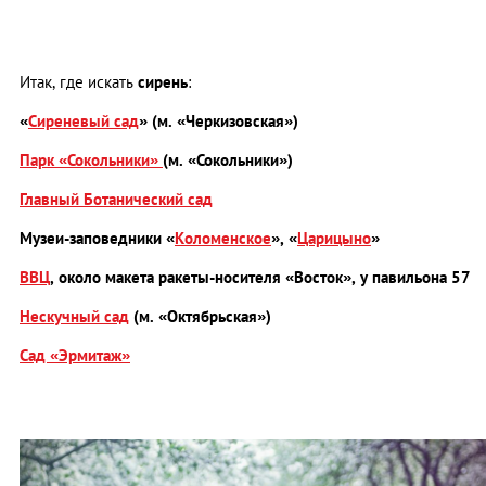
Итак, где искать
сирень
:
«
Сиреневый сад
» (м. «Черкизовская»)
Парк «Сокольники»
(м. «Сокольники»)
Главный Ботанический сад
Музеи-заповедники «
Коломенское
», «
Царицыно
»
ВВЦ
, около макета ракеты-носителя «Восток», у павильона 57
Нескучный сад
(м. «Октябрьская»)
Сад «Эрмитаж»